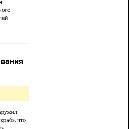
я
ного
лей
евания
наружил
краб», что
е»