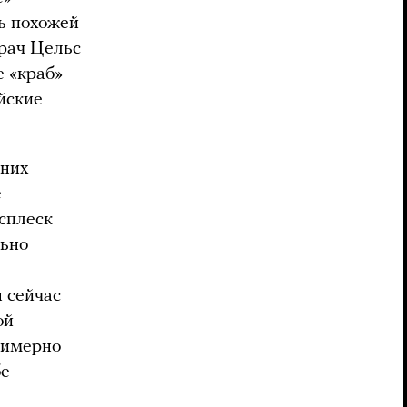
сь похожей
врач Цельс
е «краб»
ейские
вних
е
сплеск
льно
ы сейчас
ой
римерно
бе