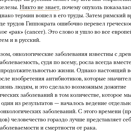
железы.
Никто не знает
, почему опухоль показала
однако термин вошел в его труды. Затем римский 
де трудов Гиппократа ошибочно перевел греческо
ое «рак» (cancer). Это слово и ушло во все европ
тем и в русский.
зом, онкологические заболевания известны с дре
заболеваемость, судя по всему, росла всегда вмест
 продолжительностью жизни. Однако настоящий в
осле изобретения антибиотиков, которые значите
изнь людям, и это сделало возможным дожитие
ических заболеваний в том количестве, которое м
 один из результатов — началось ведение отдельн
 онкологических заболеваний. С этого времени (п
одов) человечество гораздо лучше представляет се
аболеваемости и смертности от рака.