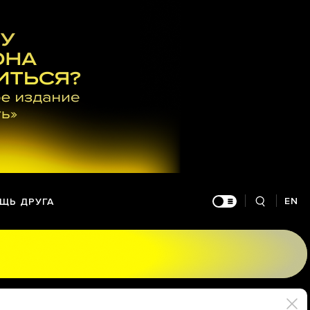
EN
ЩЬ ДРУГА