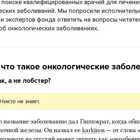
в поиске квалифицированных врачей для лечени
еских заболеваний. Мы попросили исполнитель
 и экспертов фонда ответить на вопросы читате
об онкологических заболеваниях.
 что такое онкологические забол
к, а не лобстер?
Никто не знает.
 название заболеванию дал Гиппократ, когда об
лочной железы. Он назвал ее
karkinos
— от слова «
переводе на русский может звучать как «окрабени