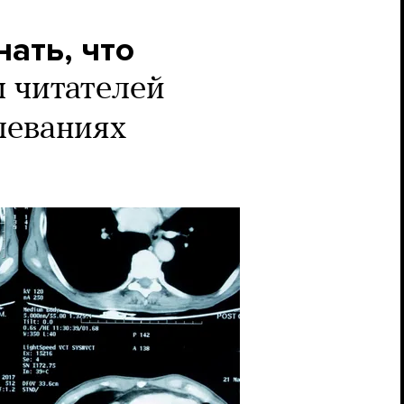
нать, что
 читателей
леваниях