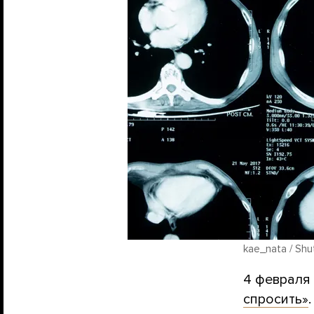
kae_nata / Shu
4 февраля
спросить»