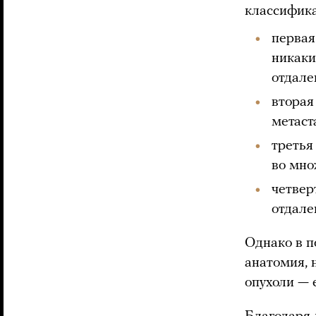
классифика
первая
никаки
отдале
вторая
метаст
третья
во мно
четвер
отдале
Однако в 
анатомия, 
опухоли — 