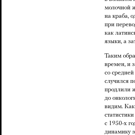
молочной 
на краба, 
при перево
как латинск
языки, а за
Таким обра
времен, и 
со средней
случился п
продлили ж
до онколог
видим. Как
статистики
с 1950-х г
динамику з