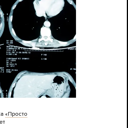
ка
«Просто
ет