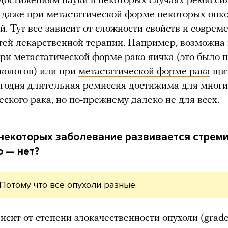
достижениям науки в некоторых случаях ремисси
даже при метастатической форме некоторых онк
й. Тут все зависит от сложности свойств и соврем
тей лекарственной терапии. Например,
возможна
ри метастатической форме рака яичка (это было 
кологов) или при
метастатической форме рака
щит
годня длительная ремиссия достижима для многи
еского рака, но по-прежнему далеко не для всех.
некоторых заболевание развивается стреми
о — нет?
Потому что все опухоли разные.
исит от степени злокачественности опухоли (grade