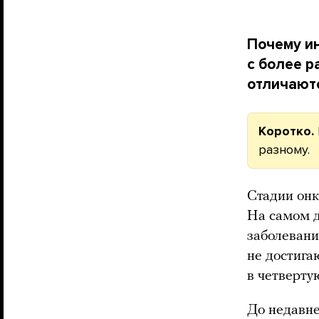
Почему ин
с более р
отличаютс
Коротко.
разному.
Стадии онк
На самом д
заболевани
не достига
в четверту
До недавне