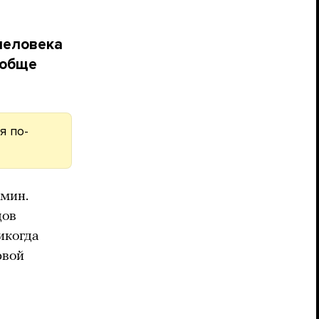
человека
ообще
я по-
рмин.
дов
икогда
рвой