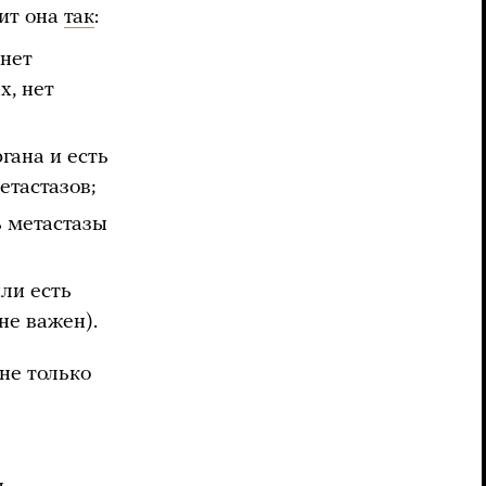
дит она
так
:
 нет
х, нет
гана и есть
етастазов;
ь метастазы
ли есть
не важен).
не только