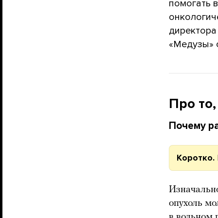
помогать 
онкологич
директора
«Медузы» 
Про то,
Почему ра
Коротко.
Изначально
опухоль мо
в вольном 