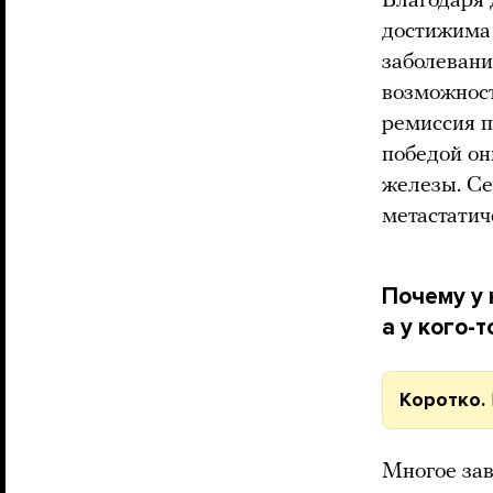
Благодаря 
достижима 
заболевани
возможнос
ремиссия п
победой он
железы. Се
метастатич
Почему у 
а у кого-т
Коротко.
Многое зав