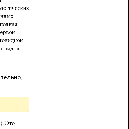
я
ологических
енных
полная
первой
овидной
х видов
тельно,
). Это