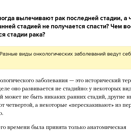
огда вылечивают рак последней стадии, а 
анней стадией не получается спасти? Чем в
я стадии рака?
Разные виды онкологических заболеваний ведут себ
ологического заболевания — это исторический те
еле оно развивается не стадийно: у некоторых ви
й может не быть никаких ранних стадий, другие н
ют четвертой, а некоторые «перескакивают» из пе
ю.
го времени была принята только анатомическая