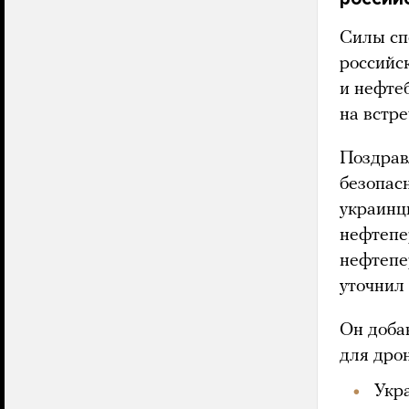
Силы сп
российс
и нефте
на встре
Поздрав
безопас
украинц
нефтепе
нефтепе
уточнил
Он доба
для дро
Укр