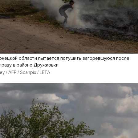
нецкой области пытается потушить загоревшуюся после
траву в районе Дружковки
ey / AFP / Scanpix / LETA