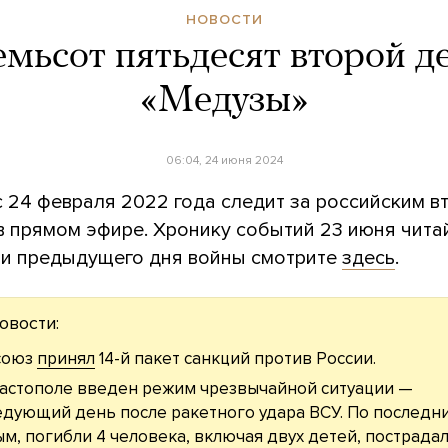
НОВОСТИ
мьсот пятьдесят второй д
«Медузы»
06:04, 24 июня 2024
с 24 февраля 2022 года следит за российским 
 в прямом эфире. Хронику событий 23 июня чит
и предыдущего дня войны смотрите
здесь
.
овости:
союз
принял
14-й пакет санкций против России.
астополе введен режим чрезвычайной ситуации —
едующий день после ракетного удара ВСУ. По последн
м, погибли 4 человека, включая двух детей, пострада