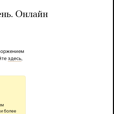
ень. Онлайн
вторжением
айте
здесь
,
им
ли более