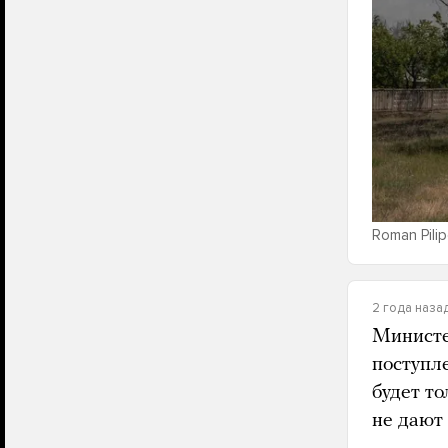
Roman Pilip
2 года наза
Министе
поступл
будет т
не дают