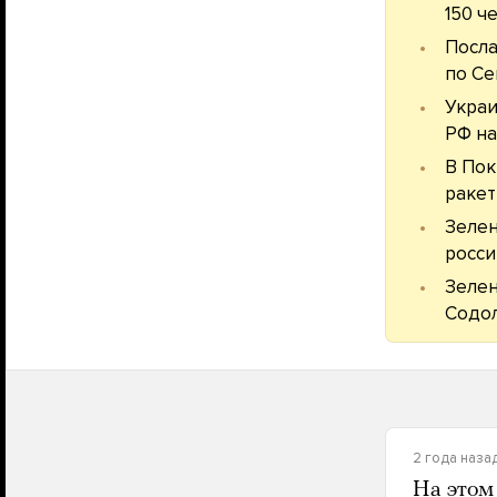
150 ч
Посл
по Се
Украи
РФ на
В Пок
ракет
Зеле
росси
Зеле
Содол
2 года наза
На этом