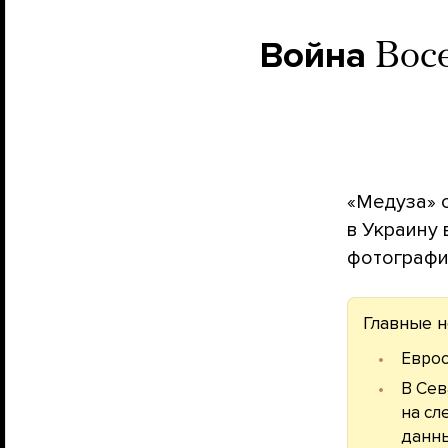
Война
Восе
«Медуза» 
в Украину
фотографи
Главные н
Евро
В Сев
на сл
данны