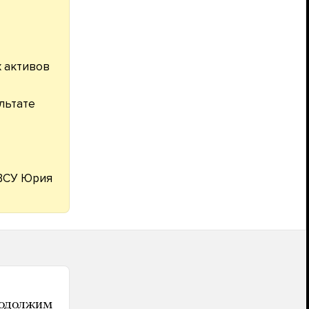
 активов
льтате
ВСУ Юрия
родолжим