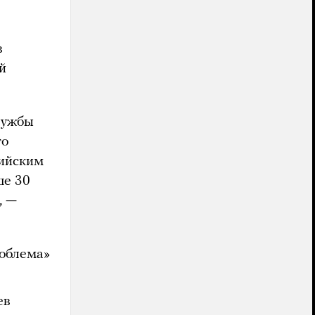
0
в
й
лужбы
то
сийским
ше 30
, —
роблема»
ев