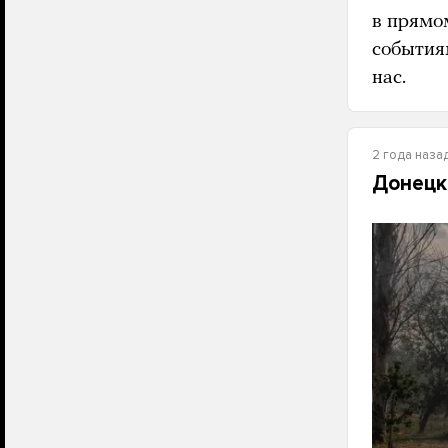
в прямо
событиям
нас.
2 года наза
Донецк