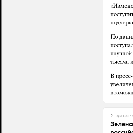
«Измене
поступи
подчеркн
По данн
поступал
научной
тысяча 
В пресс
увеличен
возможн
2 года наза
Зеленс
россий