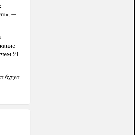
х
та», —
о
скание
ичем 91
т будет