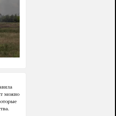
авила
кт можно
которые
тва.