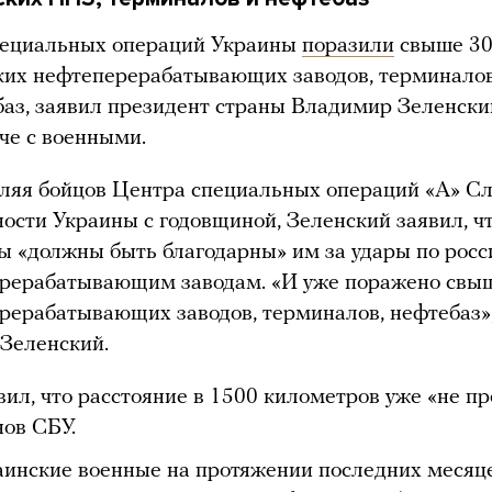
ециальных операций Украины
поразили
свыше 3
ких нефтеперерабатывающих заводов, терминало
баз, заявил президент страны Владимир Зеленски
че с военными.
ляя бойцов Центра специальных операций «А» С
ности Украины с годовщиной, Зеленский заявил, ч
ы «должны быть благодарны» им за удары по рос
рерабатывающим заводам. «И уже поражено свы
рерабатывающих заводов, терминалов, нефтебаз»
 Зеленский.
вил, что расстояние в 1500 километров уже «не п
нов СБУ.
аинские военные на протяжении последних месяц