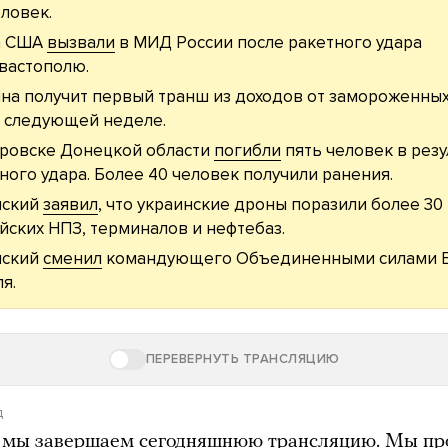
еловек.
а США
вызвали
в МИД России после ракетного удара
вастополю.
на получит первый транш из доходов от замороженных
 следующей неделе.
ровске Донецкой области
погибли
пять человек в резу
ного удара. Более 40 человек получили ранения.
нский
заявил
, что украинские дроны поразили более 30
йских НПЗ, терминалов и нефтебаз.
нский
сменил
командующего Объединенными силами 
я.
ПЕРЕВЕРНУТЬ ТРАНСЛЯЦИЮ
д
 мы завершаем сегодняшнюю трансляцию. Мы п