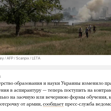
ey / AFP / Scanpix / LETA
д
рство образования и науки Украины изменило пр
ения в аспирантуру — теперь поступить на контра
олько на заочную или вечернюю формы обучения, 
 отсрочку от армии,
сообщает
пресс-служба ведомс