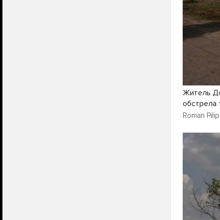
Житель До
обстрела 
Roman Pilip