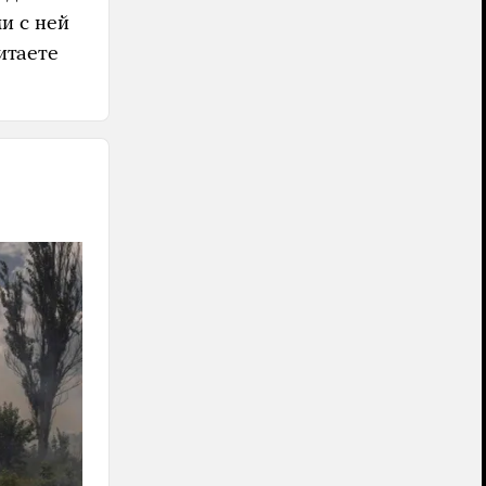
и с ней
итаете