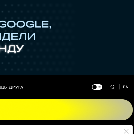
EN
ЩЬ ДРУГА