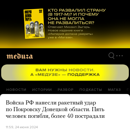
Перейти
к
материалам
НОВОСТИ
ИСТОРИИ
РАЗБОР
ПОДКАСТЫ
МАГАЗ
П
Войска РФ нанесли ракетный удар
по Покровску Донецкой области. Пять
человек погибли, более 40 пострадали
11:59, 24 июня 2024