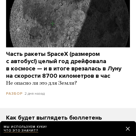
Часть ракеты SpaceX (размером
с автобус!) целый год дрейфовала
в космосе — и в итоге врезалась в Луну
на скорости 8700 километров в час
Не опасно ли это для Земли?
2 дня назад
РАЗБОР
Как будет выглядеть бюллетень
на выборах в Госдуму 2026 года
МЫ ИСПОЛЬЗУЕМ КУКИ!
ЧТО ЭТО ЗНАЧИТ?
На первом месте — «Единая Россия», а за ней —