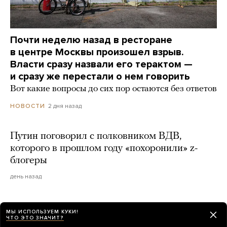
Почти неделю назад в ресторане
в центре Москвы произошел взрыв.
Власти сразу назвали его терактом —
и сразу же перестали о нем говорить
Вот какие вопросы до сих пор остаются без ответов
2 дня назад
НОВОСТИ
Путин поговорил с полковником ВДВ,
которого в прошлом году «похоронили» z-
блогеры
день назад
В Москве прозвучал громкий взрыв. Его
МЫ ИСПОЛЬЗУЕМ КУКИ!
слышали в разных частях города. Что это
ЧТО ЭТО ЗНАЧИТ?