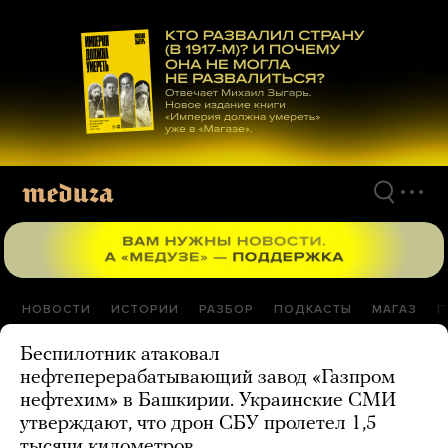
Перейти
к
материалам
НОВОСТИ
ИСТОРИИ
РАЗБОР
ПОДКАСТЫ
МАГАЗ
П
Беспилотник атаковал
нефтеперерабатывающий завод «Газпром
нефтехим» в Башкирии. Украинские СМИ
утверждают, что дрон СБУ пролетел 1,5
тысячи километров