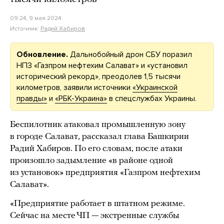
09:24, 9 мая 2024
Источник:
Радий Хабиров
Обновление.
Дальнобойный дрон СБУ поразил
НПЗ «Газпром нефтехим Салават» и «установил
исторический рекорд», преодолев 1,5 тысячи
километров, заявили источники
«Украинской
правды»
и
«РБК-Украина»
в спецслужбах Украины.
Беспилотник атаковал промышленную зону
в городе Салават, рассказал глава Башкирии
Радий Хабиров. По его словам, после атаки
произошло задымление «в районе одной
из установок» предприятия «Газпром нефтехим
Салават».
«Предприятие работает в штатном режиме.
Сейчас на месте ЧП — экстренные службы