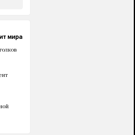
ит мира
голков
ент
ной