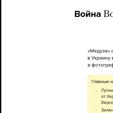
Война
Во
«Медуза» 
в Украину 
а фотогра
Главные н
Пути
от Ук
Херсо
Зеле