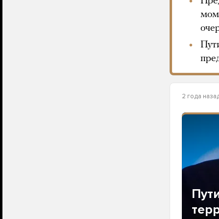
Пре
моме
оче
Пут
пре
2 года наза
Пути
тер