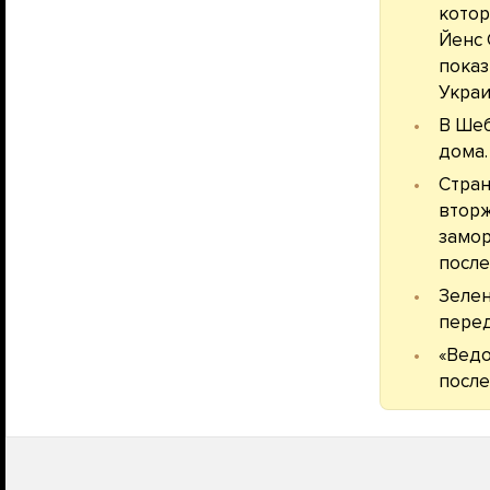
котор
Йенс 
показ
Украи
В Ше
дома.
Стран
вторж
замор
после
Зелен
перед
«Ведо
после