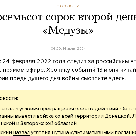
НОВОСТИ
семьсот сорок второй ден
«Медузы»
06:20, 14 июня 2024
с 24 февраля 2022 года следит за российским 
в прямом эфире. Хронику событий 13 июня чита
фии предыдущего дня войны смотрите
здесь
.
овости:
н
назвал
условия прекращения боевых действий. Он по
раины вывести войска со всей территории Донецкой, Л
нской и Запорожской областей.
нский
назвал
условия Путина «ультимативными послани