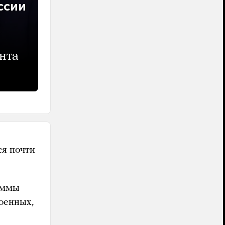
ссии
нта
ся почти
раммы
оенных,