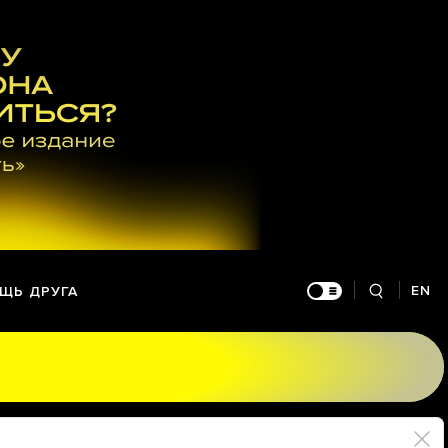
EN
ЩЬ ДРУГА