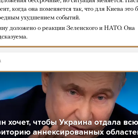
дложения бессрочные, но ситуация меняется. Нас
нт, когда она поменяется так, что для Киева это 
редным ухудшением событий.
ину доложено о реакции Зеленского и НАТО. Она
дсказуема.
д
н хочет, чтобы Украина отдала вс
риторию аннексированных областе