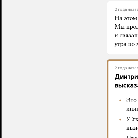
2 года наза
На этом
Мы прод
и связан
утра по 
2 года наза
Дмитри
высказ
Это
ини
У У
нын