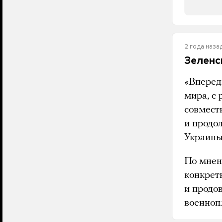
2 года наза
Зеленс
«Вперед
мира, с
совмест
и продо
Украины 
По мнен
конкрет
и продо
военноп