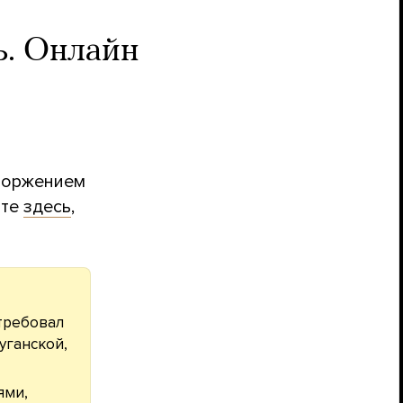
ь. Онлайн
вторжением
йте
здесь
,
требовал
уганской,
ями,