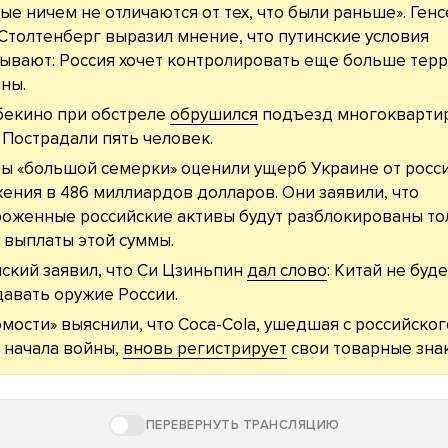
ые ничем не отличаются от тех, что были раньше». Ген
Столтенберг выразил мнение, что путинские условия
ывают: Россия хочет контролировать еще больше тер
ны.
бекино при обстреле
обрушился
подъезд многокварти
 Пострадали пять человек.
ы «большой семерки» оценили ущерб Украине от росс
ения в 486 миллиардов долларов. Они заявили, что
оженные российские активы будут разблокированы то
 выплаты этой суммы.
ский заявил, что Си Цзиньпин
дал слово
: Китай не буде
авать оружие России.
мости» выяснили, что Coca-Cola, ушедшая с российско
 начала войны,
вновь регистрирует
свои товарные знак
ПЕРЕВЕРНУТЬ ТРАНСЛЯЦИЮ