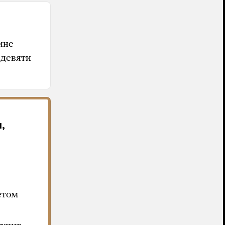
ине
 девяти
,
етом