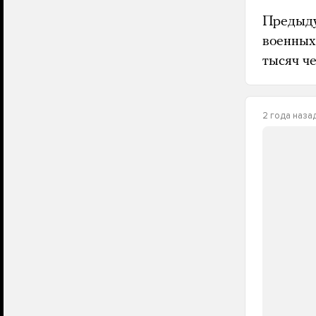
Предыду
военных
тысяч че
2 года наза