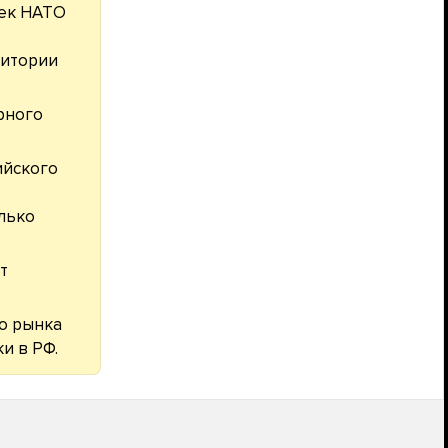
сек НАТО
ритории
рного
ийского
лько
т
го рынка
и в РФ.