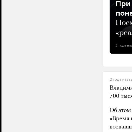
При
пона
Посм
«реа
2 года на
2 года наза
Владим
700 тыс
Об этом
«Время 
воевавш