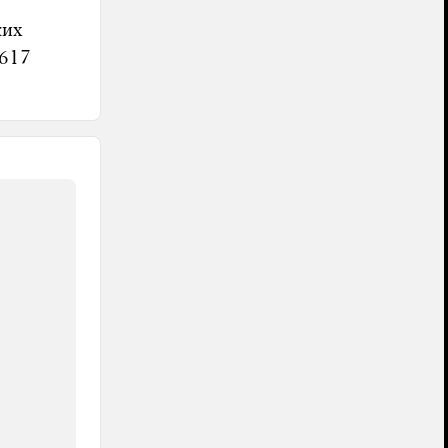
ких
617