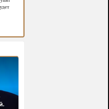
тупит
будет
ю
й.