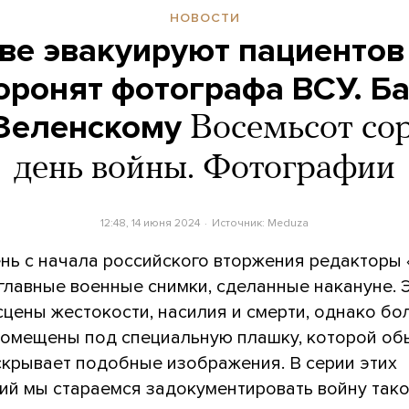
НОВОСТИ
ве эвакуируют пациентов
оронят фотографа ВСУ. Б
 Зеленскому
Восемьсот со
день войны. Фотографии
12:48, 14 июня 2024
Источник:
Meduza
нь с начала российского вторжения редакторы
главные военные снимки, сделанные накануне. 
сцены жестокости, насилия и смерти, однако б
 помещены под специальную плашку, которой о
скрывает подобные изображения. В серии этих
ий мы стараемся задокументировать войну тако