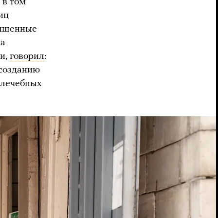
 в том
иц
щищенные
да
ти,
говорил
:
 созданию
 лечебных