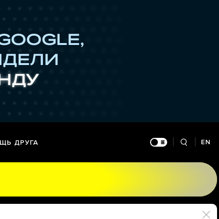
EN
ЩЬ ДРУГА