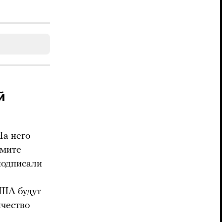
й
На него
ммите
подписали
США будут
ичество