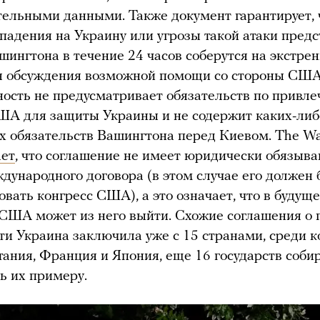
ельными данными. Также документ гарантирует, 
ападения на Украину или угрозы такой атаки пред
шингтона в течение 24 часов соберутся на экстре
ля обсуждения возможной помощи со стороны США
ость не предусматривает обязательств по привл
ША для защиты Украины и не содержит каких-либ
 обязательств Вашингтона перед Киевом. The Wa
ает
, что соглашение не имеет юридически обязыв
ждународного договора (в этом случае его должен
вать конгресс США), а это означает, что в будущ
США может из него выйти. Схожие соглашения о 
ти Украина заключила уже с 15 странами, среди 
ания, Франция и Япония, еще 16 государств соби
ь их примеру.