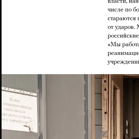
власти, на
числе по б
стараются 
от ударов.
российские
«Мы работа
реанимацио
учреждений