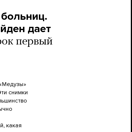
 больниц.
айден дает
рок первый
 «Медузы»
Эти снимки
ольшинство
бычно
й, какая