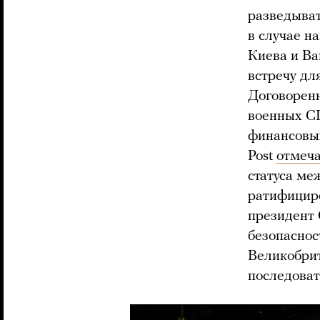
разведыват
в случае н
Киева и Ва
встречу д
Договоренн
военных С
финансовых
Post
отмеч
статуса ме
ратифициро
президент 
безопаснос
Великобрит
последоват