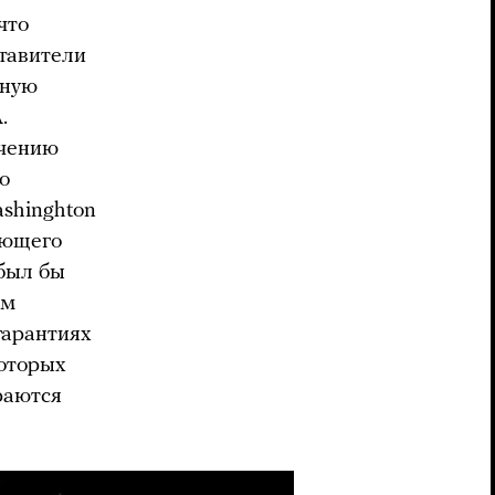
что
ставители
нную
.
ечению
о
shinghton
ающего
 был бы
ем
гарантиях
которых
раются