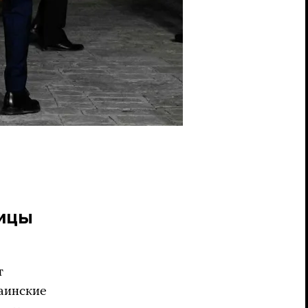
ницы
т
аинские