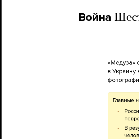
Война
Шест
«Медуза» 
в Украину 
фотографи
Главные н
Росс
повр
В рез
челов