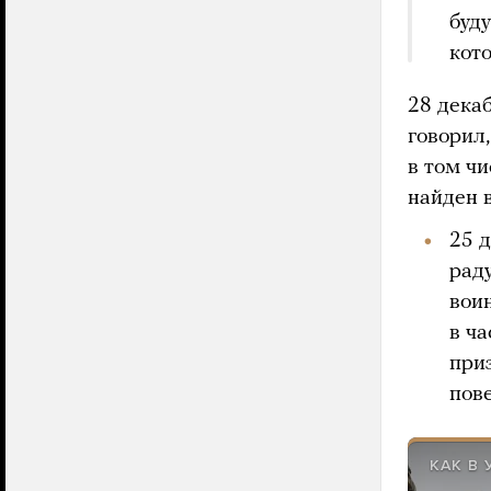
буд
кото
28 дека
говорил,
в том чи
найден 
25 
рад
воин
в ч
при
пове
КАК В