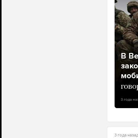
В В
зак
моб
гово
3 года на
3 года наза