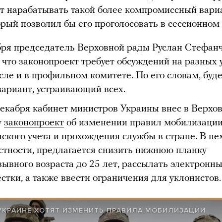
ут нарабатывать такой более компромиссный вари
рый позволил бы его проголосовать в сессионном 
бря председатель Верховной рады Руслан Стефан
 что законопроект требует обсуждений на разных 
сле и в профильном комитете. По его словам, буд
вариант, устраивающий всех.
декабря кабинет министров Украины внес в Верхо
у
законопроект
об изменении правил мобилизации
ского учета и прохождения службы в стране. В не
астности, предлагается снизить нижнюю планку
зывного возраста до 25 лет, рассылать электронн
стки, а также ввести ограничения для уклонистов.
 УКРАИНЕ ХОТЯТ ИЗМЕНИТЬ ПРАВИЛА МОБИЛИЗАЦИИ