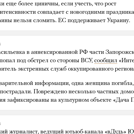
и еще более циничны, если учесть, что рост
интенсивности совпадает с новогодними праздник
аины нельзя сломить. ЕС поддерживает Украину.
д
асильевка в аннексированной РФ части Запорожс
 попал под обстрел со стороны ВСУ,
сообщил
«Инте
витель экстренных служб оккупированного регион
варительной информации, одна женщина погибла,
 пострадали. Повреждено несколько частных домо
ия зафиксированы на культурном объекте «Дача 
д
кий журналист, ведущий ютьюб-канала «вДудь» 