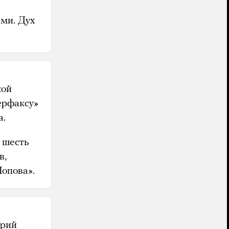
ами. Дух
кой
рфаксу»
а.
 шесть
в,
Попова».
Юрий