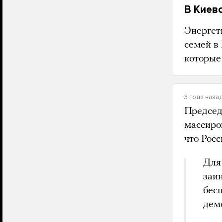
В Киев
Энергет
семей в
которые
3 года наза
Председ
массиро
что Рос
Для 
заи
бес
дем