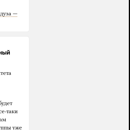
дуза —
сный
тета
будет
се-таки
сам
уппы уже