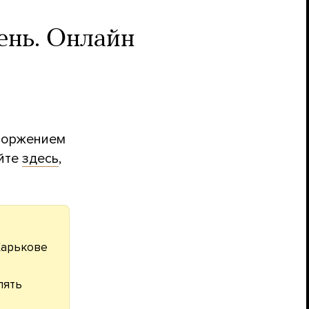
ень. Онлайн
вторжением
айте
здесь
,
Харькове
пять