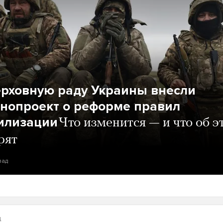
ерховную раду Украины внесли
онопроект о реформе правил
илизации
Что изменится — и что об э
рят
зад
д