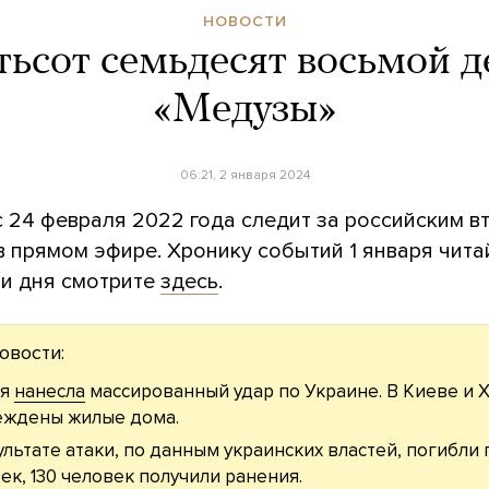
НОВОСТИ
ьсот семьдесят восьмой д
«Медузы»
06:21, 2 января 2024
с 24 февраля 2022 года следит за российским 
в прямом эфире. Хронику событий 1 января чит
и дня смотрите
здесь
.
овости:
ия
нанесла
массированный удар по Украине. В Киеве и 
еждены жилые дома.
ультате атаки, по данным украинских властей, погибли 
ек, 130 человек получили ранения.