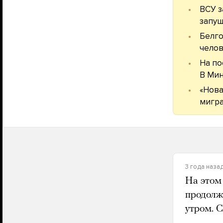
ВСУ з
запущ
Белго
челов
На по
В Мин
«Нова
мигра
3 года наза
На этом
продолж
утром. С