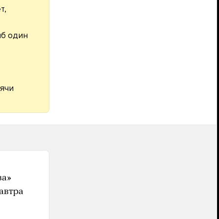
т,
иб один
ячи
за»
автра