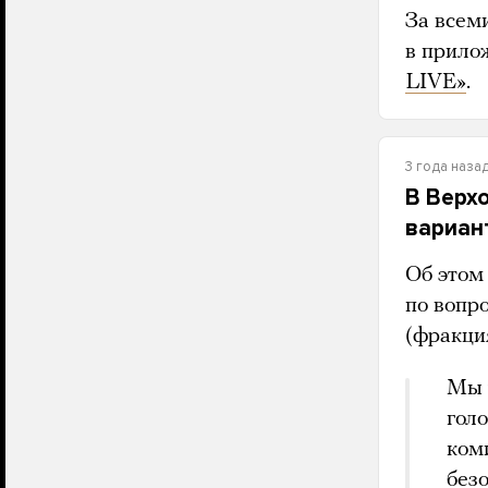
За всем
в прило
LIVE»
.
3 года наза
В Верх
вариан
Об этом
по вопр
(фракция
Мы 
голо
ком
без