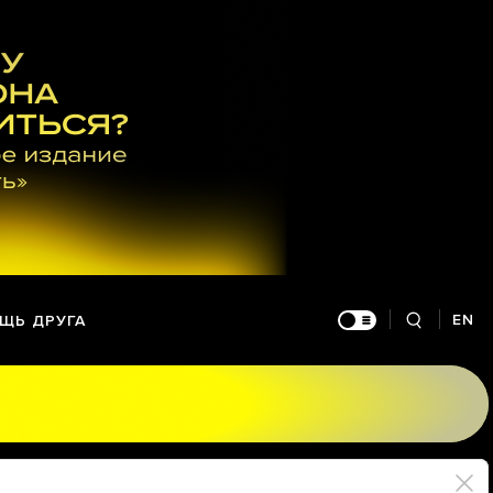
EN
ЩЬ ДРУГА