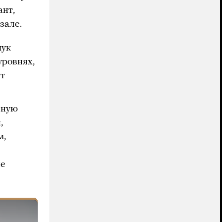
ант,
зале.
чук
уровнях,
ет
вную
,
м,
ые