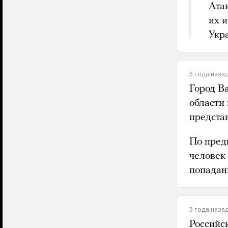
Атак
их 
Укр
3 года наза
Город В
области
предста
По пред
человек
попадан
3 года наза
Российс