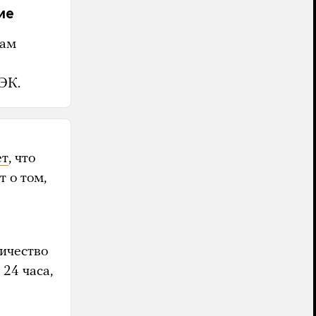
ие
чам
ЭК.
ет
, что
 о том,
ичество
24 часа,