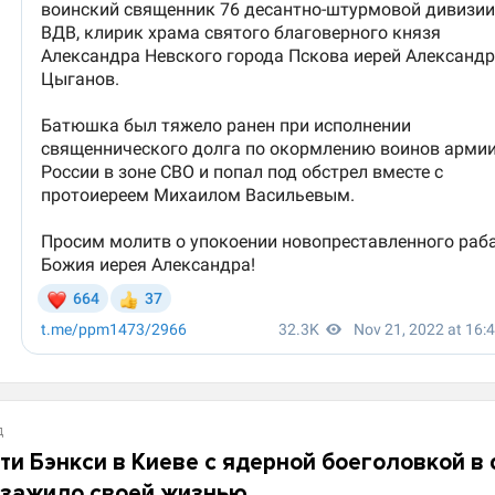
д
ти Бэнкси в Киеве с ядерной боеголовкой в
 зажило своей жизнью