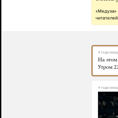
«Медуза» 
читателей
4 года наза
На этом
Утром 22
4 года наза