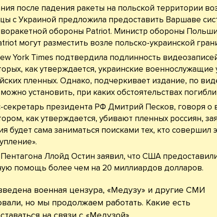
ния после падения ракеты на польской территории во
цы с Украиной предложила предоставить Варшаве си
воракетной обороны Patriot. Министр обороны Польши
atriot могут разместить возле польско-украинской гран
ew York Times подтвердила подлинность видеозаписей
торых, как утверждается, украинские военнослужащие
йских пленных. Однако, подчеркивает издание, по ви
можно установить, при каких обстоятельствах погибли
-секретарь президента РФ Дмитрий Песков, говоря о 
тором, как утверждается, убивают пленных россиян, зая
ия будет сама заниматься поисками тех, кто совершил 
упление».
 Пентагона Ллойд Остин заявил, что США предоставил
ую помощь более чем на 20 миллиардов долларов.
введена военная цензура, «Медузу» и другие СМИ
вали, но мы продолжаем работать. Какие есть
ставаться на связи с «Медузой»
.