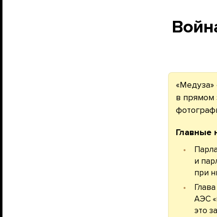
Войн
«Медуза» 
в прямом 
фотограф
Главные 
Парла
и пар
при н
Глава
АЭС «
это з