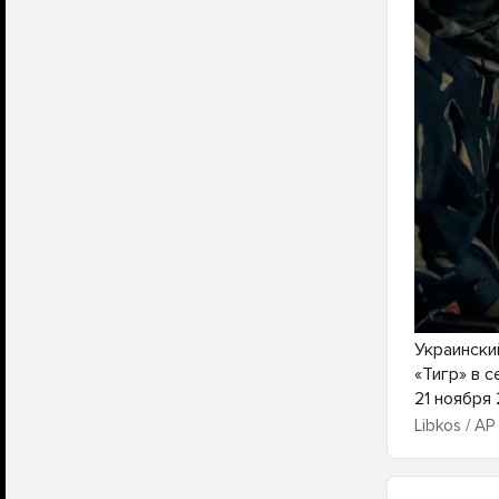
Украински
«Тигр» в 
21 ноября
Libkos / AP