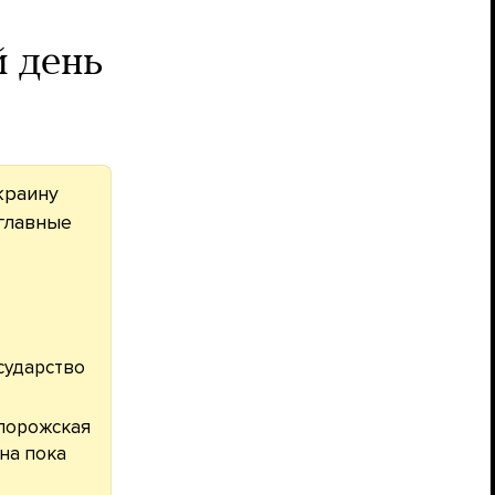
й день
краину
 главные
сударство
апорожская
на пока