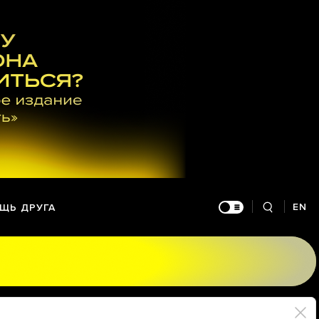
EN
ЩЬ ДРУГА