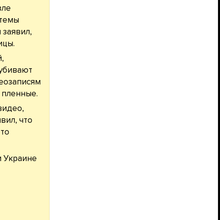
зле
стемы
 заявил,
ицы.
,
 убивают
деозаписям
 пленные.
видео,
вил, что
это
и Украине