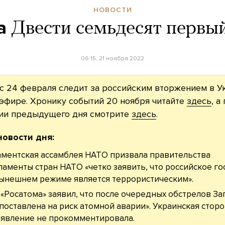
НОВОСТИ
а
Двести семьдесят первы
06:15, 21 ноября 2022
с 24 февраля следит за российским вторжением в У
эфире. Хронику событий 20 ноября читайте
здесь
, а
ии предыдущего дня смотрите
здесь
.
новости дня:
ментская ассамблея НАТО призвала правительства
ламенты стран НАТО «четко заявить, что российское го
ынешнем режиме является террористическим».
 «Росатома» заявил, что после очередных обстрелов З
поставлена на риск атомной аварии». Украинская сторо
аявление не прокомментировала.