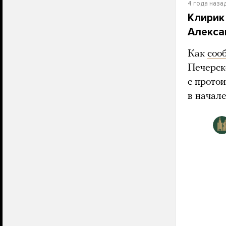
4 года наза
Клирик
Алекса
Как
соо
Печерск
с прото
в начале