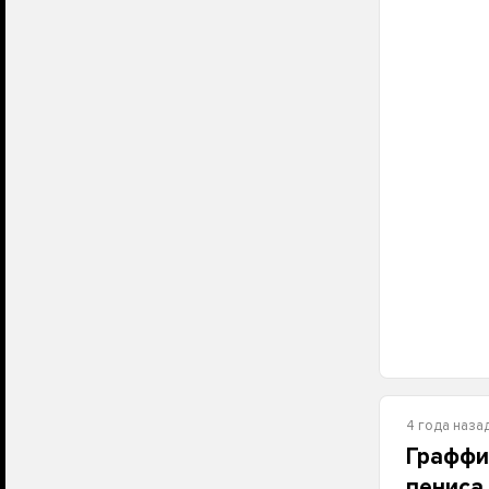
4 года наза
Граффи
пениса