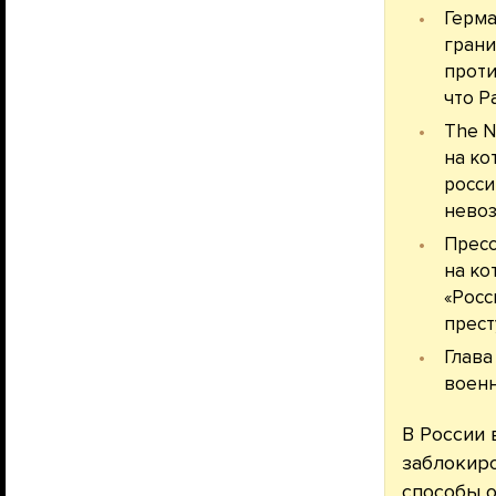
Герма
грани
проти
что P
The N
на ко
росси
невоз
Пресс
на ко
«Росс
прест
Глава
военн
В России 
заблокиро
способы
о