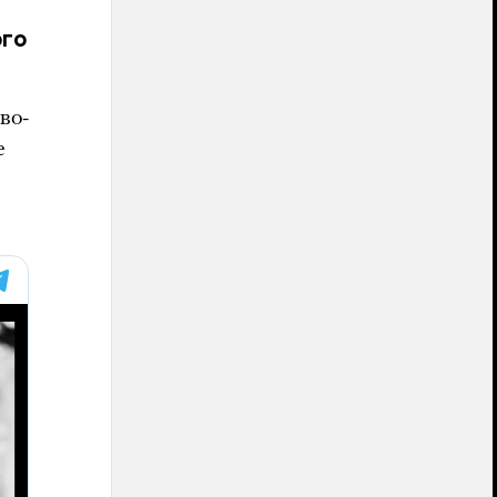
ого
во-
е