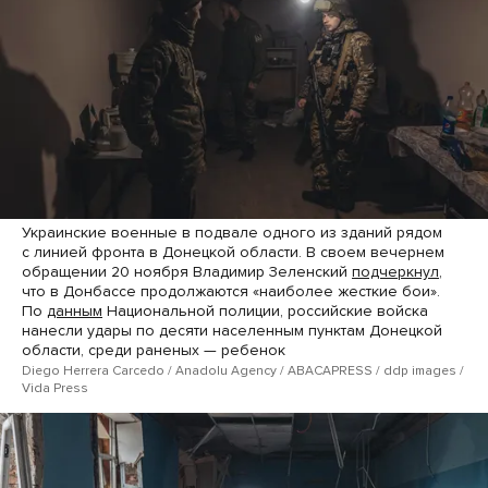
Украинские военные в подвале одного из зданий рядом
с линией фронта в Донецкой области. В своем вечернем
обращении 20 ноября Владимир Зеленский
подчеркнул
,
что в Донбассе продолжаются «наиболее жесткие бои».
По
данным
Национальной полиции, российские войска
нанесли удары по десяти населенным пунктам Донецкой
области, среди раненых — ребенок
Diego Herrera Carcedo / Anadolu Agency / ABACAPRESS / ddp ​images /
Vida Press