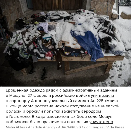
Брошенная одежда рядом с административным зданием
в Мощуне. 27 февраля российские войска
уничтожили
в аэропорту Антонов уникальный самолет Ан-225 «Мрия».
В конце марта россияне начали отступление из Киевской
области и бросили попытки захватить аэродром
в Гостомеле. В ходе ожесточенных боев село Мощун
поблизости было практически полностью
уничтожено
Metin Aktas / Anadolu Agency / ABACAPRESS / ddp ​images / Vida Press