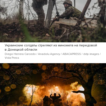
Украинские солдаты стреляют из миномета на передовой
в Донецкой области
Diego Herrera Carcedo / Anadolu Agency / ABACAPRESS / ddp ​images /
Vida Press