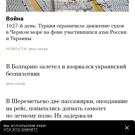
Война
1627-й день. Турция ограничила движение судов
в Черном море на фоне участившихся атак России
и Украины
день назад
НОВОСТИ
В Болгарию залетел и взорвался украинский
беспилотник
день назад
В Шереметьево две пассажирки, опоздавшие
на рейс, попытались догнать самолет
по летному полю. Их задержали
день назад
МЫ ИСПОЛЬЗУЕМ КУКИ!
ЧТО ЭТО ЗНАЧИТ?