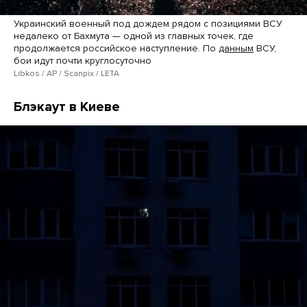
Украинский военный под дождем рядом с позициями ВСУ
недалеко от Бахмута — одной из главных точек, где
продолжается российское наступление. По
данным
ВСУ,
бои идут почти круглосуточно
Libkos / AP / Scanpix / LETA
Блэкаут в Киеве