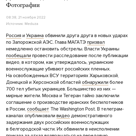
Фотографии
08:38, 21 ноября 2022
Источник:
Meduza
Россия
и
Украина
обвинили друга друга в новых ударах
по Запорожской АЭС. Глава МАГАТЭ
призвал
немедленно остановить обстрелы. Власти Украины
пообещали
провести расследование после публикации
видео, в котором, как утверждалось, украинские
военнослужащие убивают российских пленных.
На освобожденных ВСУ территориях Харьковской,
Донецкой и Херсонской областей
обнаружили
более
700 тел убитых украинцев. Большинство из них —
мирные жители. Москва и Тегеран тайно заключили
соглашение о производстве иранских беспилотников
в России,
сообщает
The Washington Post. В телеграм-
каналах опубликовали
видео
демонстративного
задержания двух российских военнослужащих
в белгородской части. Их обвинили в неисполнении
приказа за отказ возвращаться на передовую.