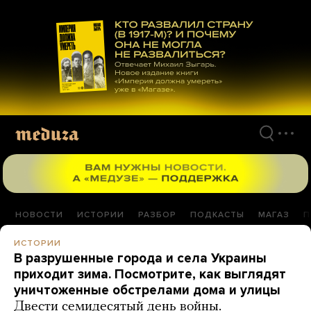
Перейти
к
материалам
НОВОСТИ
ИСТОРИИ
РАЗБОР
ПОДКАСТЫ
МАГАЗ
П
ИСТОРИИ
В разрушенные города и села Украины
приходит зима. Посмотрите, как выглядят
уничтоженные обстрелами дома и улицы
Двести семидесятый день войны.