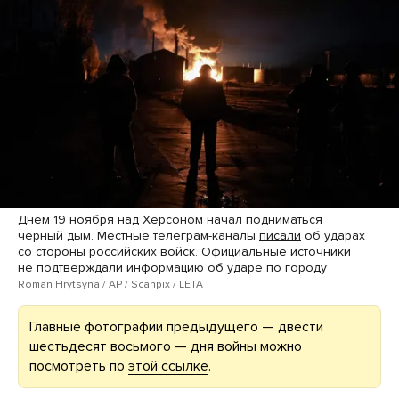
Днем 19 ноября над Херсоном начал подниматься
черный дым. Местные телеграм-каналы
писали
об ударах
со стороны российских войск. Официальные источники
не подтверждали информацию об ударе по городу
Roman Hrytsyna / AP / Scanpix / LETA
Главные фотографии предыдущего — двести
шестьдесят восьмого — дня войны можно
посмотреть по
этой ссылке
.