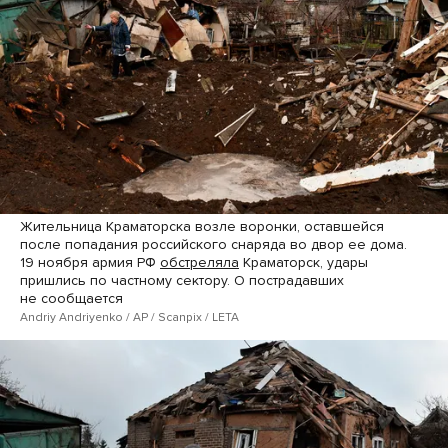
Жительница Краматорска возле воронки, оставшейся
после попадания российского снаряда во двор ее дома.
19 ноября армия РФ
обстреляла
Краматорск, удары
пришлись по частному сектору. О пострадавших
не сообщается
Andriy Andriyenko / AP / Scanpix / LETA