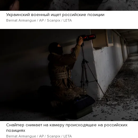
Украинский военный ищет российские позиции
Bernat Armangue / AP / Scanpix / LETA
Снайпер снимает на камеру происходящее на российских
позициях
Bernat Armangue / AP / Scanpix / LETA