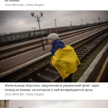
из Киева
Chris McGrath / Getty Images
Жительница Херсона, закутанная в украинский флаг, ждет
поезд из Киева, на котором к ней возвращается дочь
Chris McGrath / Getty Images