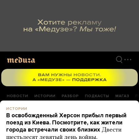
Перейти
к
материалам
НОВОСТИ
ИСТОРИИ
РАЗБОР
ПОДКАСТЫ
МАГАЗ
П
ИСТОРИИ
В освобожденный Херсон прибыл первый
поезд из Киева. Посмотрите, как жители
города встречали своих близких
Двести
шестьдесят девятый день войны.