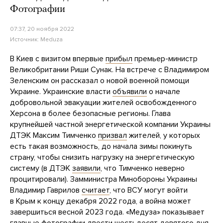
Фотографии
07:37, 20 ноября 2022
Источник:
Meduza
В Киев с визитом впервые
прибыл
премьер-министр
Великобритании Риши Сунак. На встрече с Владимиром
Зеленским он рассказал о новой военной помощи
Украине. Украинские власти
объявили
о начале
добровольной эвакуации жителей освобожденного
Херсона в более безопасные регионы. Глава
крупнейшей частной энергетической компании Украины
ДТЭК Максим Тимченко
призвал
жителей, у которых
есть такая возможность, до начала зимы покинуть
страну, чтобы снизить нагрузку на энергетическую
систему (в ДТЭК
заявили
, что Тимченко неверно
процитировали). Замминистра Минобороны Украины
Владимир Гаврилов
считает
, что ВСУ могут войти
в Крым к концу декабря 2022 года, а война может
завершиться весной 2023 года. «Медуза» показывает
главные фотографии двести шестьдесят девятого дня