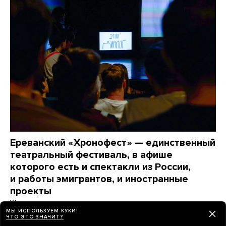
Ереванский «Хронофест» — единственный
театральный фестиваль, в афише
которого есть и спектакли из России,
и работы эмигрантов, и иностранные
проекты
Только здесь режиссеры, артисты и зрители,
МЫ ИСПОЛЬЗУЕМ КУКИ!
разделенные войной, могут вновь почувствовать
ЧТО ЭТО ЗНАЧИТ?
себя одним сообществом