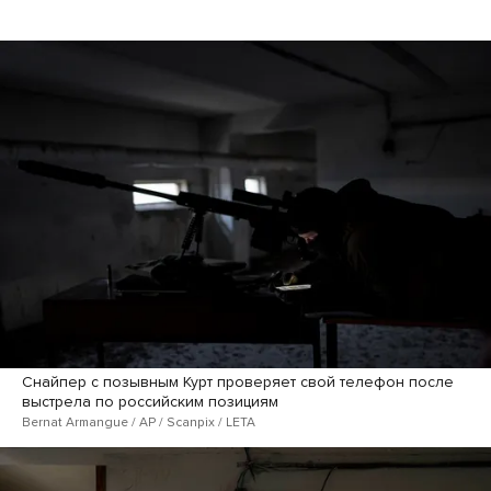
Снайпер с позывным Курт проверяет свой телефон после
выстрела по российским позициям
Bernat Armangue / AP / Scanpix / LETA