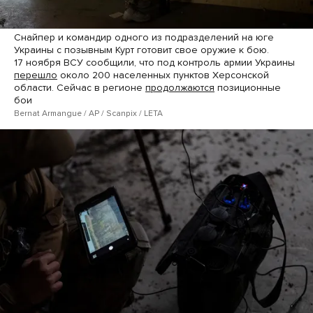
Снайпер и командир одного из подразделений на юге
Украины с позывным Курт готовит свое оружие к бою.
17 ноября ВСУ сообщили, что под контроль армии Украины
перешло
около 200 населенных пунктов Херсонской
области. Сейчас в регионе
продолжаются
позиционные
бои
Bernat Armangue / AP / Scanpix / LETA