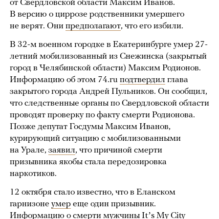
от Свердловской области Максим Иванов.
В версию о циррозе родственники умершего
не верят. Они
предполагают
, что его избили.
В 32-м военном городке в Екатеринбурге умер 27-
летний мобилизованный из Снежинска (закрытый
город в Челябинской области) Максим Родионов.
Информацию об этом 74.ru
подтвердил
глава
закрытого города Андрей Пульников. Он сообщил,
что следственные органы по Свердловской области
проводят проверку по факту смерти Родионова.
Позже депутат Госдумы Максим Иванов,
курирующий ситуацию с мобилизованными
на Урале,
заявил
, что причиной смерти
призывника якобы стала передозировка
наркотиков.
12 октября стало известно, что в Еланском
гарнизоне
умер
еще один призывник.
Информацию о смерти мужчины Itʼs My City