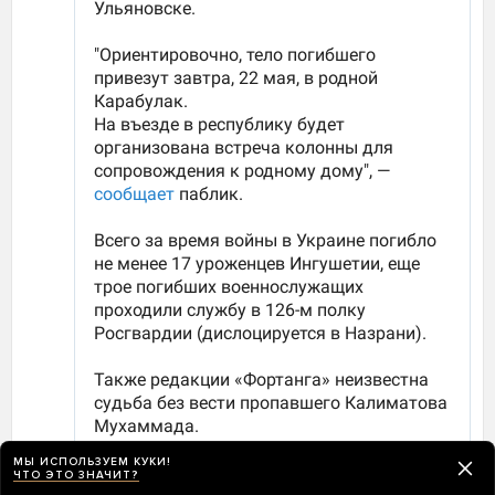
МЫ ИСПОЛЬЗУЕМ КУКИ!
ЧТО ЭТО ЗНАЧИТ?