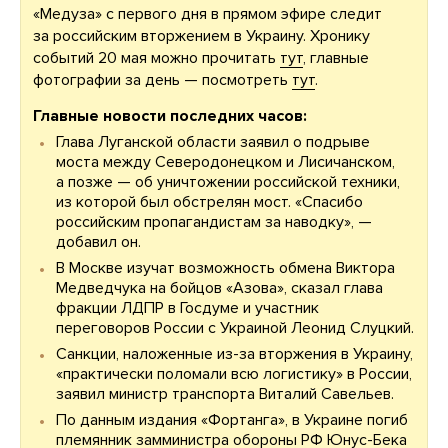
«Медуза» с первого дня в прямом эфире следит
за российским вторжением в Украину. Хронику
событий 20 мая можно прочитать
тут
, главные
фотографии за день — посмотреть
тут
.
Главные новости последних часов:
Глава Луганской области заявил о подрыве
моста между Северодонецком и Лисичанском,
а позже — об уничтожении российской техники,
из которой был обстрелян мост. «Спасибо
российским пропагандистам за наводку», —
добавил он.
В Москве изучат возможность обмена Виктора
Медведчука на бойцов «Азова», сказал
глава
фракции ЛДПР в Госдуме и участник
переговоров России с Украиной Леонид Слуцкий.
Санкции, наложенные из-за вторжения в Украину,
«практически поломали всю логистику» в России,
заявил министр транспорта Виталий Савельев.
По данным издания «Фортанга», в Украине погиб
племянник замминистра обороны РФ Юнус-Бека