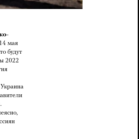
ко-
14 мая
то будут
ы 2022
гня
 Украина
тавители
.
еясно,
оссиян