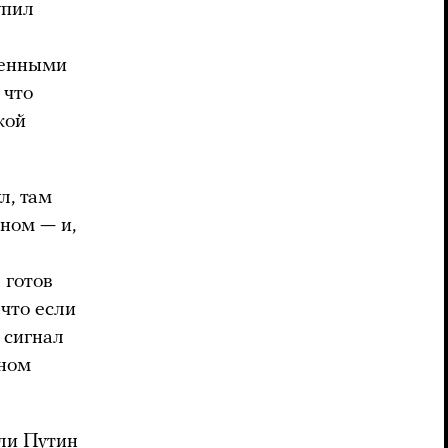
упил
ленными
 что
кой
л, там
ном — и,
 готов
 что если
 сигнал
аном
сли Путин