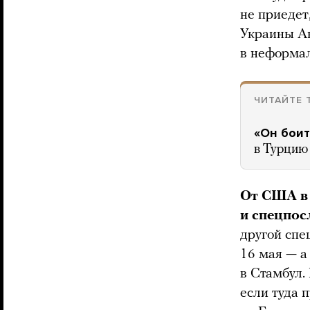
не приедет
Украины Ан
в неформал
ЧИТАЙТЕ 
«Он боит
в Турцию 
От США в 
и спецпос
другой спе
16 мая — а
в Стамбул.
если туда 