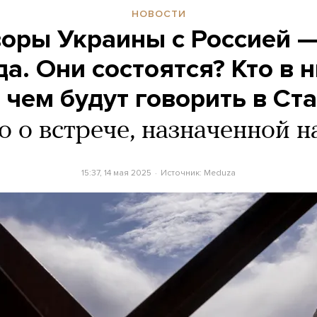
НОВОСТИ
оры Украины с Россией 
да. Они состоятся? Кто в 
 чем будут говорить в Ст
о о встрече, назначенной н
15:37, 14 мая 2025
Источник:
Meduza