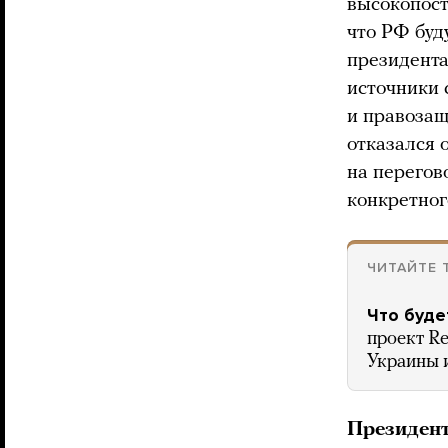
высокопост
что РФ буд
президента
источники 
и правозащ
отказался 
на перегов
конкретног
ЧИТАЙТЕ 
Что буде
проект Re
Украины 
Президент