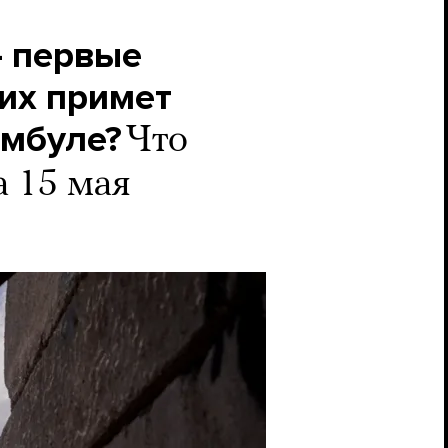
— первые
них примет
амбуле?
Что
а 15 мая