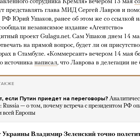
авленного сотрудника Кремля» вечером 13 мая
с
ут представлять глава МИД Сергей Лавров и по
 РФ Юрий Ушаков, ранее об этом же со ссылкой н
сообщали независимое издание «Агентство»
итный проект Gulagu.net. Сам Ушаков днем 14 ма
отвечать на прямой вопрос, будет ли он присутств
орах в Стамбуле. «Коммерсант» вечером 14 мая б
о источника
написал
, что Лаврова в делегации не 
ТАКЖЕ
т, если Путин приедет на переговоры?
Аналитичес
: Russia — о том, почему встреча с президентом РФ оп
и всей Европы
 Украины Владимир Зеленский точно полети