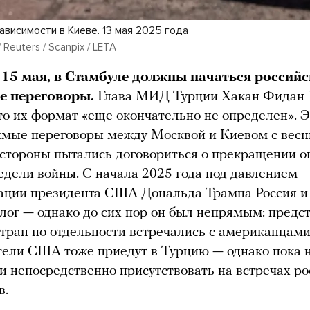
висимости в Киеве. 13 мая 2025 года
 Reuters / Scanpix / LETA
, 15 мая, в Стамбуле должны начаться российс
е переговоры.
Глава МИД Турции Хакан Фидан 
то их формат «еще окончательно не определен». Э
ямые переговоры между Москвой и Киевом с весн
а стороны пытались договориться о прекращении о
едели войны. С начала 2025 года под давлением
ации президента США Дональда Трампа Россия и
лог — однако до сих пор он был непрямым: предс
ран по отдельности встречались с американцами
ели США тоже приедут в Турцию — однако пока н
ни непосредственно присутствовать на встречах р
в.