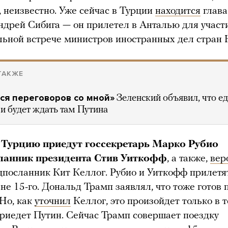
, неизвестно. Уже сейчас в Турции
находится
глав
дрей Сибига — он прилетел в Анталью для участ
ьной встрече министров иностранных дел стран
ТАКЖЕ
ся переговоров со мной»
Зеленский объявил, что ед
и будет ждать там Путина
Турцию приедут госсекретарь Марко Рубио
ланник президента Стив Уиткофф
, а также,
вер
цпосланник Кит Келлог. Рубио и Уиткофф прилетя
 не 15-го. Дональд Трамп заявлял, что тоже готов 
 Но, как
уточнил
Келлог, это произойдет только в т
приедет Путин. Сейчас Трамп совершает поездку