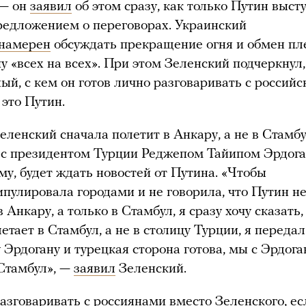
— он
заявил
об этом сразу, как только Путин выст
редложением о переговорах. Украинский
намерен
обсуждать прекращение огня и обмен п
у «всех на всех». При этом Зеленский подчеркнул,
ый, с кем он готов лично разговаривать с российс
 это Путин.
еленский сначала полетит в Анкару, а не в Стамбу
 с президентом Турции Реджепом Тайипом Эрдога
ему, будет ждать новостей от Путина. «Чтобы
пулировала городами и не говорила, что Путин не
 Анкару, а только в Стамбул, я сразу хочу сказать,
етает в Стамбул, а не в столицу Турции, я передал
 Эрдогану и турецкая сторона готова, мы с Эрдог
Стамбул», —
заявил
Зеленский.
разговаривать с россиянами вместо Зеленского, е