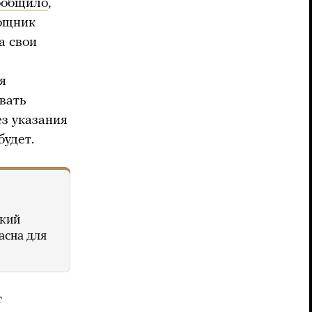
ообщило
,
мощник
а свои
я
овать
ез указания
будет.
кий
асна для
т