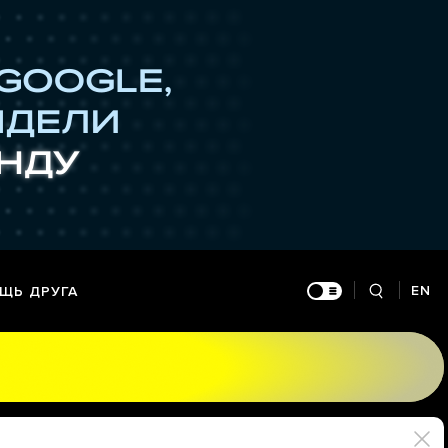
EN
ЩЬ ДРУГА