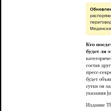
Обновлен
распоряж
переговор
Мединский
Кто поеде
будет ли 
категориче
состав дру
пресс-сек
будет объя
сутки он з
указания [
Издание Th