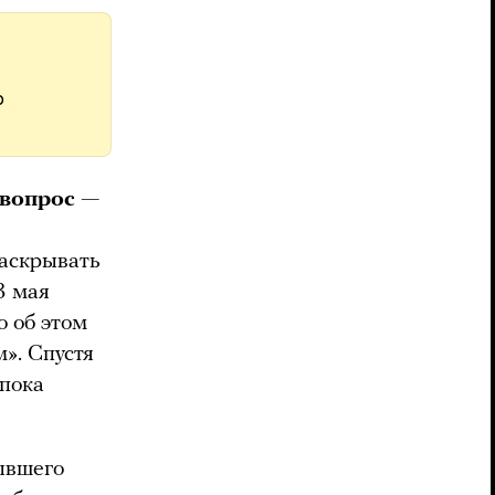
р
 вопрос —
раскрывать
3 мая
то об этом
». Спустя
«пока
бывшего