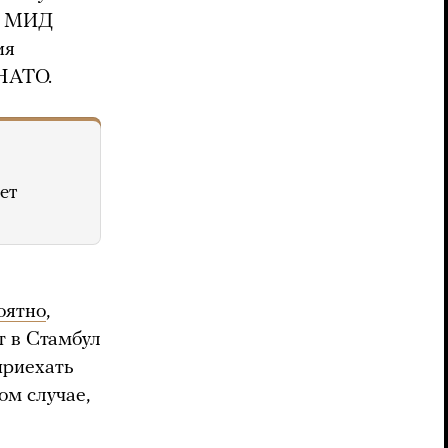
а МИД
ия
 НАТО.
ет
оятно
,
т в Стамбул
приехать
ом случае,