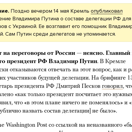
ие.
Поздно вечером 14 мая Кремль
опубликовал
ение Владимира Путина о составе делегации РФ для
ов с Украиной. Ее возглавит его помощник Владими
. Сам Путин среди делегатов не упоминается.
т на переговоры от России — неясно. Главный
это президент РФ Владимир Путин
. В Кремле
ски отказываются отвечать на этот вопрос, как и 
гих участников будущей делегации. На брифинге 1
ретарь президента РФ Дмитрий Песков
говорил
, ч
влено «как только президент посчитает это нужным
аявил, что «в этом плане ничего не поменялось» и 
публично назвать состав делегации] не было».
e Washington Post со ссылкой на неназванного «