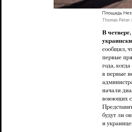
Площадь Неза
Thomas Peter /
В четверг
украински
сообщил, ч
первые пр
года, когд
в первые н
администр
начали диа
воюющих ст
Представит
будут ли о
и украинце