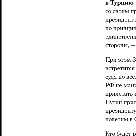
в Турцию
со своим п
президент
по принцип
единственн
стороны, —
При этом З
встретится
судя по вс
РФ не мани
прилетать в
Путин прил
президенту
полетим в 
Кто будет 