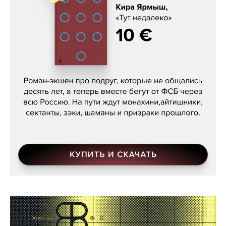
Кира Ярмыш, «Тут недалеко»