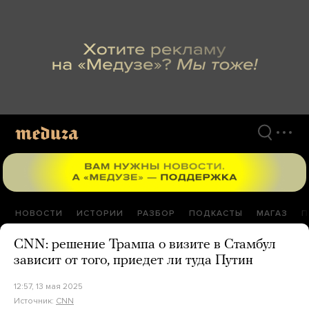
Перейти
к
материалам
НОВОСТИ
ИСТОРИИ
РАЗБОР
ПОДКАСТЫ
МАГАЗ
П
CNN: решение Трампа о визите в Стамбул
зависит от того, приедет ли туда Путин
12:57, 13 мая 2025
Источник:
CNN