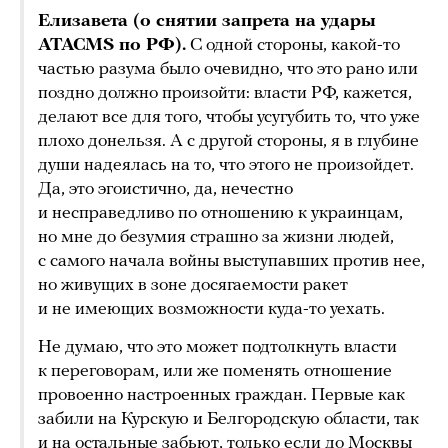
Елизавета (о снятии запрета на удары
ATACMS по РФ).
С одной стороны, какой-то
частью разума было очевидно, что это рано или
поздно должно произойти: власти РФ, кажется,
делают все для того, чтобы усугубить то, что уже
плохо донельзя. А с другой стороны, я в глубине
души надеялась на то, что этого не произойдет.
Да, это эгоистично, да, нечестно
и несправедливо по отношению к украинцам,
но мне до безумия страшно за жизни людей,
с самого начала войны выступавших против нее,
но живущих в зоне досягаемости ракет
и не имеющих возможности куда-то уехать.
Не думаю, что это может подтолкнуть власти
к переговорам, или же поменять отношение
провоенно настроенных граждан. Первые как
забили на Курскую и Белгородскую области, так
и на остальные забьют, только если до Москвы