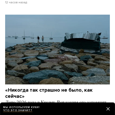
12 часов назад
«Никогда так страшно не было, как
сейчас»
Лето 2026 года в Крыму. Вот каким его запомнят
жители полуострова — без топлива, электричества,
МЫ ИСПОЛЬЗУЕМ КУКИ!
ЧТО ЭТО ЗНАЧИТ?
работы и туристов. Фоторепортаж «Берега»