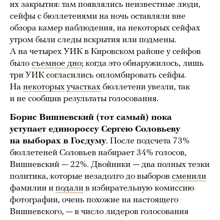
их закрытия: там появлялись неизвестные люди,
сейфы с бюллетенями на ночь оставляли вне
обзора камер наблюдения, на некоторых сейфах
утром были следы вскрытия или подмены.
А на четырех УИК в Кировском районе у сейфов
было
съемное дно
; когда это обнаружилось, лишь
три УИК согласились опломбировать сейфы.
На
некоторых
участках
бюллетени увезли, так
и не сообщив результаты голосования.
Борис Вишневский (тот самый) пока
уступает единороссу Сергею Соловьеву
на выборах в Госдуму
. После подсчета 73%
бюллетеней Соловьев набирает 34% голосов,
Вишневский — 22%. Двойники — два полных тезки
политика, которые незадолго до выборов
сменили
фамилии и
подали
в избирательную комиссию
фотографии, очень похожие на настоящего
Вишневского, — в число лидеров голосования