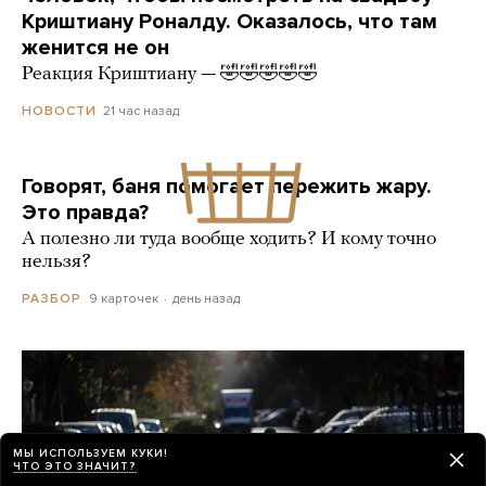
Криштиану Роналду. Оказалось, что там
женится не он
Реакция Криштиану — 🤣🤣🤣🤣🤣
21 час назад
НОВОСТИ
Говорят, баня помогает пережить жару.
Это правда?
А полезно ли туда вообще ходить? И кому точно
нельзя?
9 карточек
день назад
РАЗБОР
МЫ ИСПОЛЬЗУЕМ КУКИ!
ЧТО ЭТО ЗНАЧИТ?