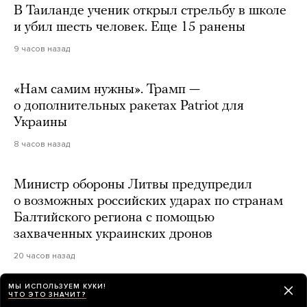
В Таиланде ученик открыл стрельбу в школе
и убил шесть человек. Еще 15 ранены
9 часов назад
«Нам самим нужны». Трамп —
о дополнительных ракетах Patriot для
Украины
8 часов назад
Министр обороны Литвы предупредил
о возможных российских ударах по странам
Балтийского региона с помощью
захваченных украинских дронов
20 часов назад
МЫ ИСПОЛЬЗУЕМ КУКИ!
В России снимут ситком «ПВЗ» о пункте
ЧТО ЭТО ЗНАЧИТ?