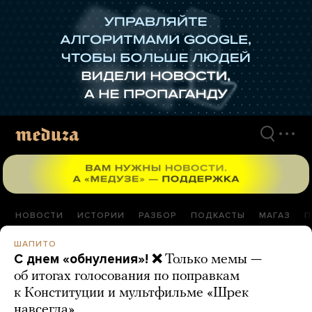
Перейти
к
материалам
НОВОСТИ
ИСТОРИИ
РАЗБОР
ПОДКАСТЫ
МАГАЗ
П
ШАПИТО
С днем «обнуления»! ❌
Только мемы —
об итогах голосования по поправкам
к Конституции и мультфильме «Шрек
навсегда»