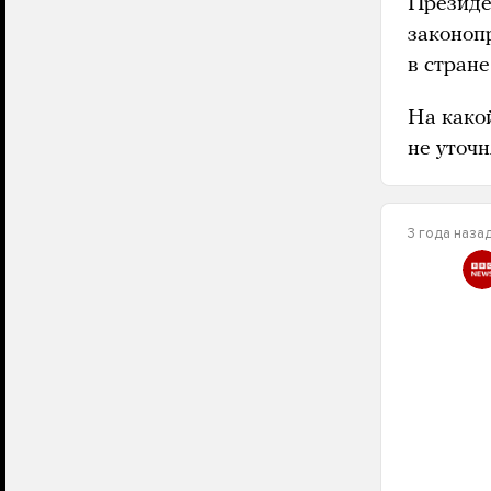
Президе
законоп
в стране
На како
не уточн
3 года наза