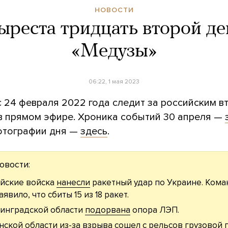
НОВОСТИ
ыреста тридцать второй де
«Медузы»
06:22, 1 мая 2023
с 24 февраля 2022 года следит за российским 
 в прямом эфире. Хроника событий 30 апреля —
отографии дня —
здесь
.
овости:
йские войска
нанесли
ракетный удар по Украине. Ком
аявило, что сбиты 15 из 18 ракет.
инградской области
подорвана
опора ЛЭП.
нской области из-за взрыва
сошел
с рельсов грузовой 