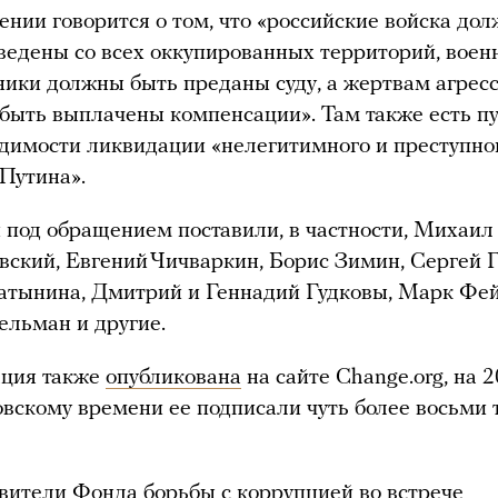
ении говорится о том, что «российские войска до
ведены со всех оккупированных территорий, воен
ники должны быть преданы суду, а жертвам агрес
быть выплачены компенсации». Там также есть п
одимости ликвидации «нелегитимного и преступно
Путина».
 под обращением поставили, в частности, Михаил
вский, Евгений Чичваркин, Борис Зимин, Сергей Г
тынина, Дмитрий и Геннадий Гудковы, Марк Фей
ельман и другие.
ция также
опубликована
на сайте Change.org, на 2
овскому времени ее подписали чуть более восьми 
вители Фонда борьбы с коррупцией во встрече