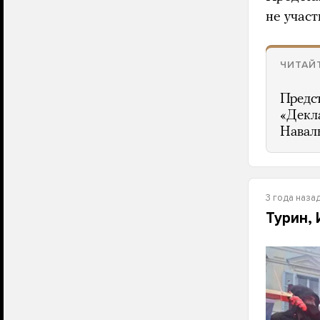
не участ
ЧИТАЙ
Предст
«Декла
Наваль
3 года наза
Турин,