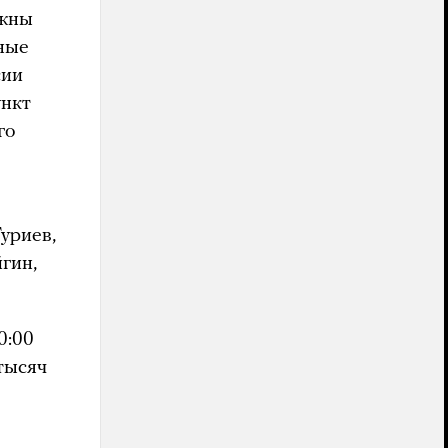
лжны
ные
сии
ункт
го
уриев,
гин,
0:00
тысяч