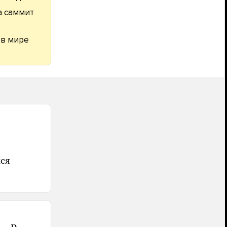
а саммит
 в мире
мся