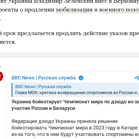
нт Украины Владимир Зеленский внес в Верховн
роекты о продлении
мобилизации
и
военного пол
.
й срок предлагается продлить действие указов пре
яется.
д