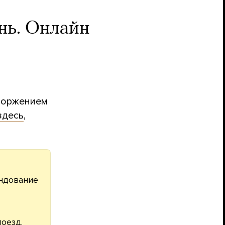
нь. Онлайн
вторжением
здесь
,
андование
поезд.