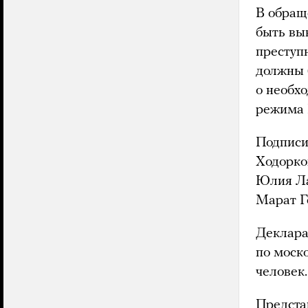
В обращ
быть вы
преступ
должны 
о необх
режима 
Подписи
Ходорко
Юлия Ла
Марат Г
Деклара
по моск
человек.
Предста