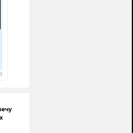
речу
х