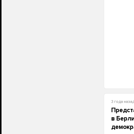
3 года наза
Предст
в Берл
демокр