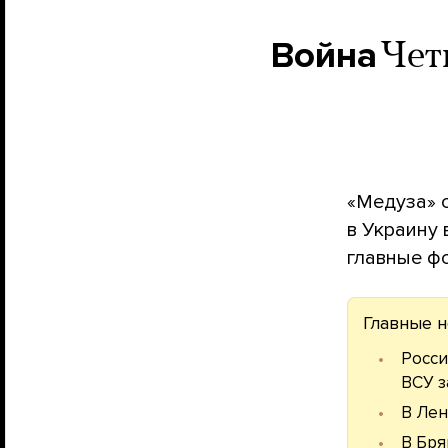
Война
Чет
«Медуза» 
в Украину
главные ф
Главные н
Росси
ВСУ з
В Лен
В Бря