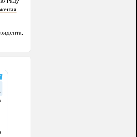
ую Раду
ожения
зидента,