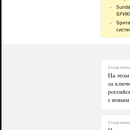
Sunda
БРИК
Брита
систе
3 года наза
На этом
за ключ
российс
с новым 
3 года наза