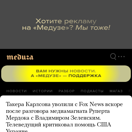
Перейти
к
материалам
НОВОСТИ
ИСТОРИИ
РАЗБОР
ПОДКАСТЫ
МАГАЗ
П
Такера Карлсона уволили с Fox News вскоре
после разговора медиамагната Руперта
Мердока с Владимиром Зеленским.
Телеведущий критиковал помощь США
Украине