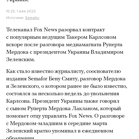
15:25, 1 мая 2023
Источник:
Semafor
Телеканал Fox News разорвал контракт
с популярным ведущим Такером Карлсоном
вскоре после разговора медиамагната Руперта
Мердока с президентом Украины Владимиром
Зеленским.
Как стало известно журналисту, сооснователю
издания Semafor Бену Смиту, разговор Мердока
и Зеленского, о котором ранее не было известно,
состоялся за несколько недель до увольнения
Карлсона. Президент Украины также говорил
с сыном Руперта Мердока Лакланом, который
помогает отцу управлять Fox News. О разговоре
с Мердоком-младшим в середине марта
Зеленский кратко упоминал в ежедневном
обращении.