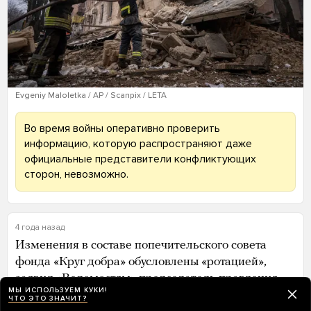
Evgeniy Maloletka / AP / Scanpix / LETA
Во время войны оперативно проверить
информацию, которую распространяют даже
официальные представители конфликтующих
сторон, невозможно.
4 года назад
Изменения в составе попечительского совета
фонда «Круг добра» обусловлены «ротацией»,
заявил
«Ведомостям» председатель правления
МЫ ИСПОЛЬЗУЕМ КУКИ!
фонда Александр Ткаченко.
ЧТО ЭТО ЗНАЧИТ?