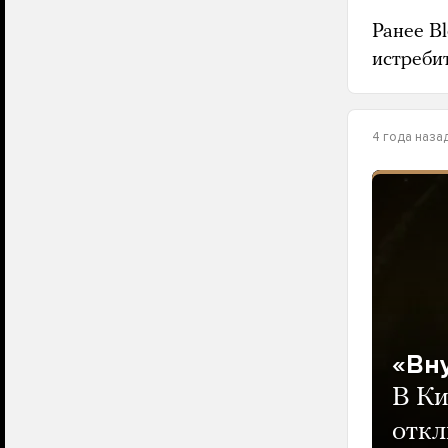
Ранее B
истребит
4 года наза
«Вн
В Ки
откл