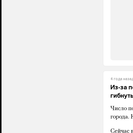
4 года наза
Из-за 
гибнут
Число п
города.
Сейчас 