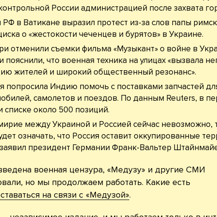
контрольной России администрацией после захвата го
 РФ в Ватикане выразил протест из-за слов папы римс
иска о «жестокости чеченцев и бурятов» в Украине.
ри отменили съемки фильма «Музыкант» о войне в Укра
и пояснили, что военная техника на улицах «вызвала н
ию жителей и широкий общественный резонанс».
я попросила Индию помочь с поставками запчастей дл
обилей, самолетов и поездов. По данным Reuters, в п
 списке около 500 позиций.
ирие между Украиной и Россией сейчас невозможно, т
удет означать, что Россия оставит оккупированные те
 заявил президент Германии Франк-Вальтер Штайнмайе
введена военная цензура, «Медузу» и другие СМИ
вали, но мы продолжаем работать. Какие есть
ставаться на связи с «Медузой»
.
— независимое издание, и мы работаем только в ин