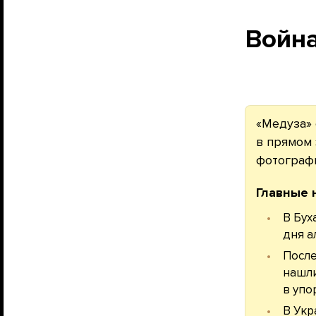
Войн
«Медуза» 
в прямом 
фотограф
Главные 
В Бух
дня а
После
нашли
в упо
В Укр