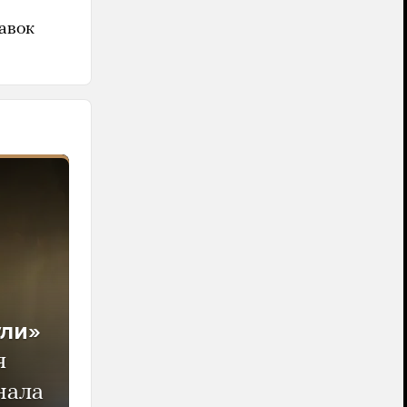
авок
ули»
я
нала