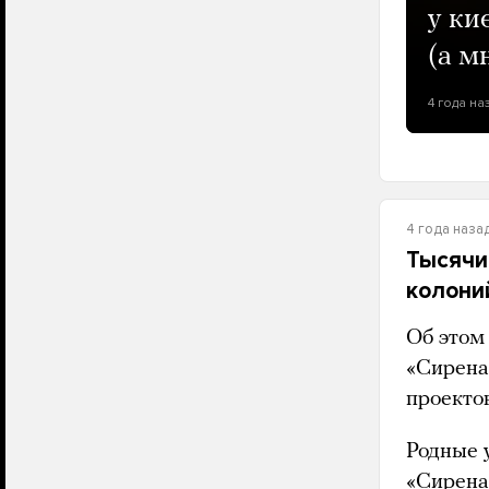
у ки
(а м
4 года на
4 года наза
Тысячи
колони
Об этом
«Сирена
проекто
Родные 
«Сирена