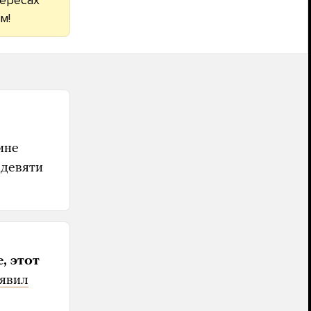
м!
ине
 девяти
, этот
аявил