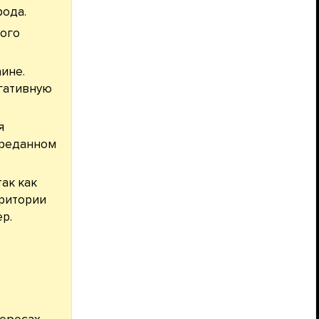
рода.
кого
ине.
егативную
я
ереданном
ак как
рритории
р.
тересах