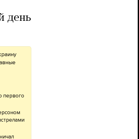
й день
краину
лавные
о первого
Херсоном
ыстрелами
ничал