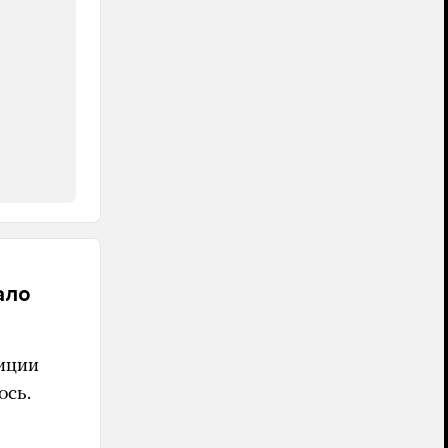
ало
иции
ось.