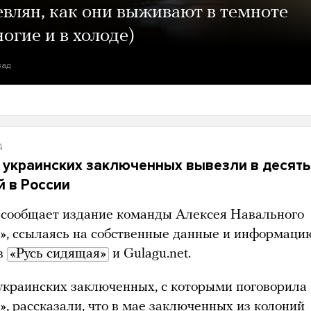
евлян, как они выживают в темноте
ногие и в холоде)
зад
д
 украинских заключенных вывезли в десять
й в России
 сообщает издание команды Алексея Навального
», ссылаясь на собственные данные и информаци
в
«Русь сидящая»
и Gulagu.net.
украинских заключенных, с которыми поговорила
», рассказали, что в мае заключенных из колоний