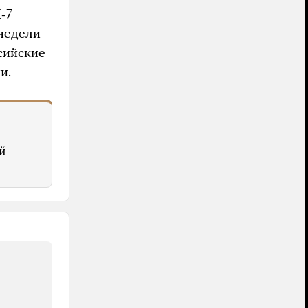
-7
 недели
сийские
и.
й