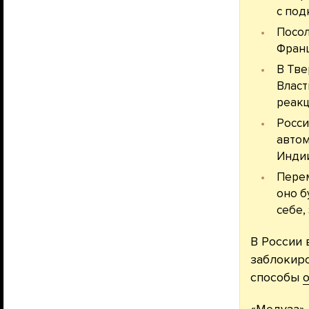
с под
Посол
Франц
В Тве
Власт
реакц
Росси
автом
Индии
Перем
оно б
себе,
В России 
заблокиро
способы
о
«Медуза» 