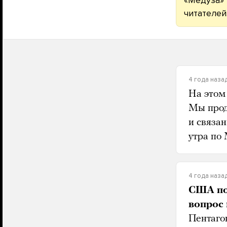
читателей
4 года наза
На этом
Мы прод
и связан
утра по 
4 года наза
США пок
вопрос 
Пентаго