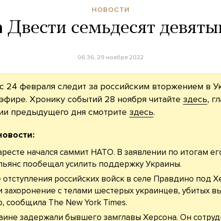
НОВОСТИ
а
Двести семьдесят девяты
06:36, 29 ноября 2022
с 24 февраля следит за российским вторжением в У
эфире. Хронику событий 28 ноября читайте
здесь
, г
ии предыдущего дня смотрите
здесь
.
новости:
аресте начался саммит НАТО. В заявлении по итогам ег
льянс пообещал усилить поддержку Украины.
 отступления российских войск в селе Правдино под 
 захоронение с телами шестерых украинцев, убитых в
р, сообщила The New York Times.
аине задержали бывшего замглавы Херсона. Он сотруд