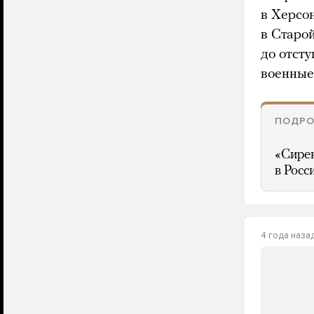
в Херсо
в Старой
до отст
военные
ПОДРО
«Сирен
в Росс
4 года наза