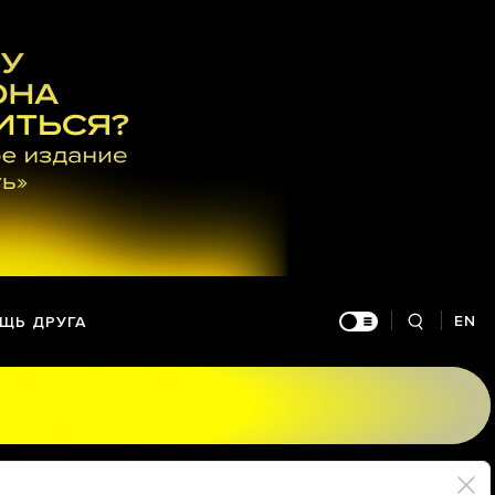
EN
ЩЬ ДРУГА