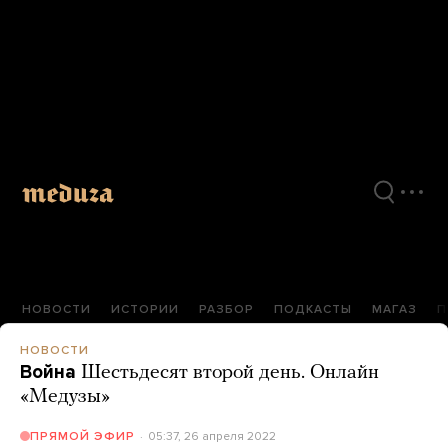
Перейти
к
материалам
НОВОСТИ
ИСТОРИИ
РАЗБОР
ПОДКАСТЫ
МАГАЗ
П
НОВОСТИ
Война
Шестьдесят второй день. Онлайн
«Медузы»
05:37, 26 апреля 2022
ПРЯМОЙ ЭФИР