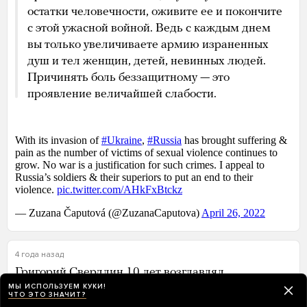
остатки человечности, оживите ее и покончите
с этой ужасной войной. Ведь с каждым днем
вы только увеличиваете армию израненных
душ и тел женщин, детей, невинных людей.
Причинять боль беззащитному — это
проявление величайшей слабости.
4 года назад
Григорий Свердлин 10 лет возглавлял
МЫ ИСПОЛЬЗУЕМ КУКИ!
благотворительную организацию «Ночлежка»,
ЧТО ЭТО ЗНАЧИТ?
помогающую бездомным. В начале марта