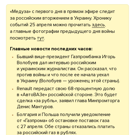
«Медуза» с первого дня в прямом эфире следит
за российским вторжением в Украину. Хронику
событий 25 апреля можно прочитать
здесь
,
а главные фотографии предыдущего дня войны
посмотреть
тут
.
Главные новости последних часов:
Бывший вице-президент Газпромбанка Игорь
Волобуев дал интервью российским
и украинским журналистам. Он рассказал, что
против войны и что после ее начала уехал
в Украину (Волобуев — уроженец этой страны).
Renault передаст свою 68-процентную долю
в «АвтоВАЗе» российской стороне. Это будет
сделка «за рубль», заявил глава Минпромторга
Денис Мантуров.
Болгария и Польша получили уведомление
от «Газпрома» об остановке поставок газа
с 27 апреля. Обе страны отказались платить
за российский газ в рублях.