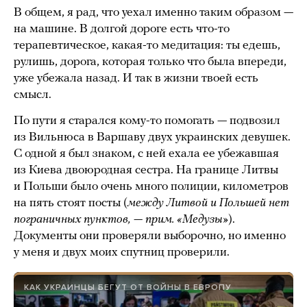
В общем, я рад, что уехал именно таким образом —
на машине. В долгой дороге есть что-то
терапевтическое, какая-то медитация: ты едешь,
рулишь, дорога, которая только что была впереди,
уже убежала назад. И так в жизни твоей есть
смысл.
По пути я старался кому-то помогать — подвозил
из Вильнюса в Варшаву двух украинских девушек.
С одной я был знаком, с ней ехала ее убежавшая
из Киева двоюродная сестра. На границе Литвы
и Польши было очень много полиции, километров
на пять стоят посты (
между Литвой и Польшей нет
пограничных пунктов, — прим. «Медузы»
).
Документы они проверяли выборочно, но именно
у меня и двух моих спутниц проверили.
КАК УКРАИНЦЫ БЕГУТ ОТ ВОЙНЫ В ЕВРОПУ