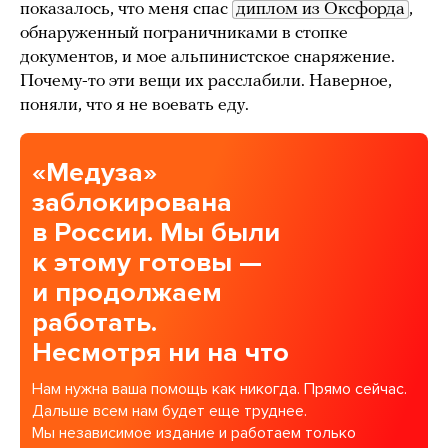
показалось, что меня спас
диплом из Оксфорда
,
обнаруженный пограничниками в стопке
документов, и мое альпинистское снаряжение.
Почему-то эти вещи их расслабили. Наверное,
поняли, что я не воевать еду.
«Медуза»
заблокирована
в России. Мы были
к этому готовы —
и продолжаем
работать.
Несмотря ни на что
Нам нужна ваша помощь как никогда. Прямо сейчас.
Дальше всем нам будет еще труднее.
Мы независимое издание и работаем только