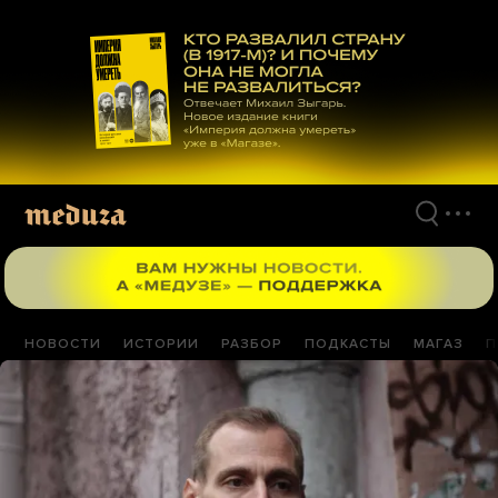
Перейти
к
материалам
НОВОСТИ
ИСТОРИИ
РАЗБОР
ПОДКАСТЫ
МАГАЗ
П