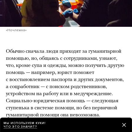
«Ночлежка»
Обычно сначала люди приходят за гуманитарной
помощью, но, общаясь с сотрудниками, узнают,
что, кроме супа и одежды, можно получить другую
помощь — например, юрист поможет
с восстановлением паспорта и других документов,
а соцработник — с поиском родственников,
устройством на работу или в медучреждение.
Социально-юридическая помощь — следующая
ступенька в системе помощи, но без первичной
гуманитарной помощи она невозможна.
МЫ ИСПОЛЬЗУЕМ КУКИ!
У нас в последние годы появилась и помощь
ЧТО ЭТО ЗНАЧИТ?