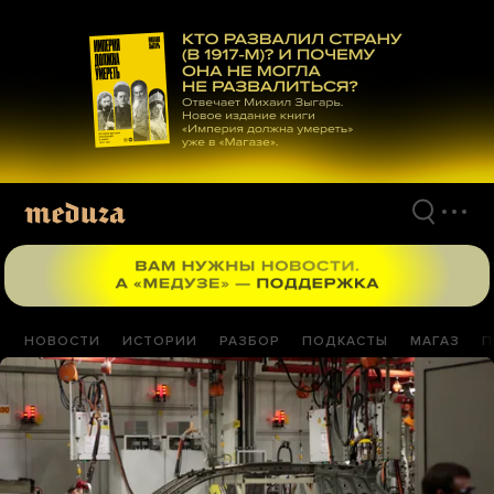
Перейти
к
материалам
НОВОСТИ
ИСТОРИИ
РАЗБОР
ПОДКАСТЫ
МАГАЗ
П