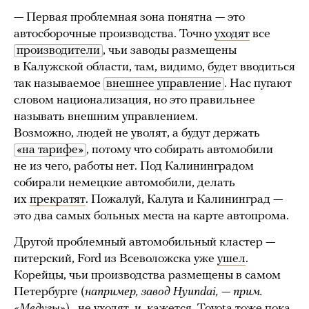
— Первая проблемная зона понятна — это
автосборочные производства. Точно
уходят
все
производители
, чьи заводы размещены
в Калужской области, там, видимо, будет вводиться
так называемое
внешнее управление
. Нас пугают
словом национализация, но это правильнее
называть внешним управлением.
Возможно, людей не уволят, а будут держать
«на тарифе»
, потому что собирать автомобили
не из чего, работы нет. Под Калининградом
собирали немецкие автомобили, делать
их
прекратят
. Пожалуй, Калуга и Калининград —
это два самых больных места на карте автопрома.
Другой проблемный автомобильный кластер —
питерский, Ford из Всеволожска уже
ушел
.
Корейцы, чьи производства размещены в самом
Петербурге (
например,
завод Hyundai, — прим.
«Медузы»
) ,
не уходят
, и, кажется, Toyota тоже
пока