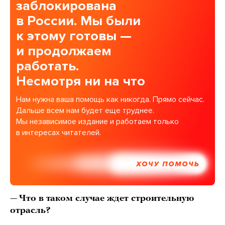
заблокирована
в России. Мы были
к этому готовы —
и продолжаем
работать.
Несмотря ни на что
Нам нужна ваша помощь как никогда. Прямо сейчас.
Дальше всем нам будет еще труднее.
Мы независимое издание и работаем только
в интересах читателей.
ХОЧУ ПОМОЧЬ
—
Что в таком случае ждет строительную
отрасль?