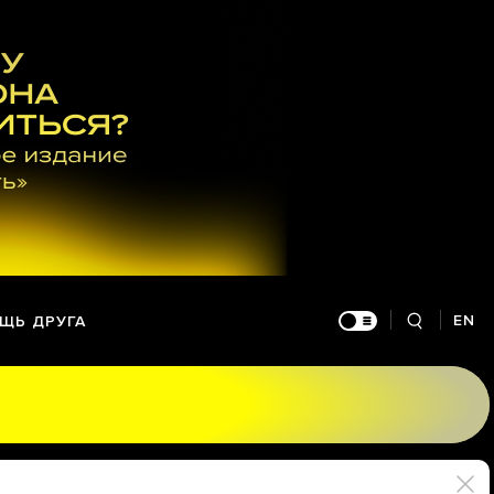
EN
ЩЬ ДРУГА