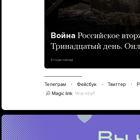
Война
Российское втор
Тринадцатый день. Он
4 года назад
Телеграм
Фейсбук
Твиттер
P
Magic link
Что-что?