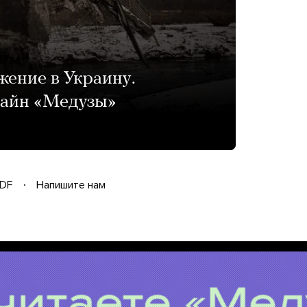
жение в Украину.
лайн «Медузы»
DF
Напишите нам