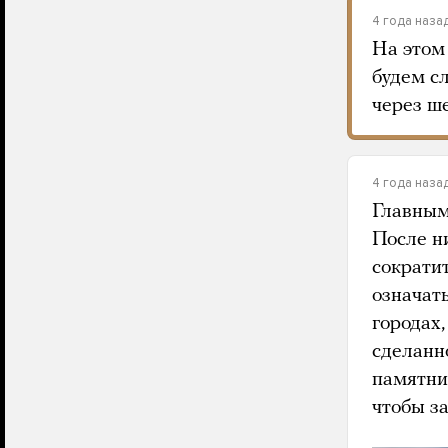
4 года наза
На этом
будем сл
через ше
4 года наза
Главным
После н
сократи
означат
городах
сделанн
памятни
чтобы з