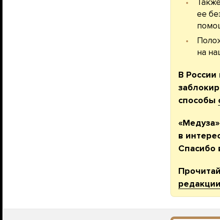
Также
ее бе
помощ
Полож
на на
В России
заблокир
способы
«Медуза»
в интере
Спасибо 
Прочита
редакции