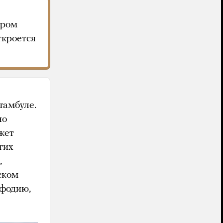
ором
ткроется
тамбуле.
но
жет
угих
,
ском
ефодию,