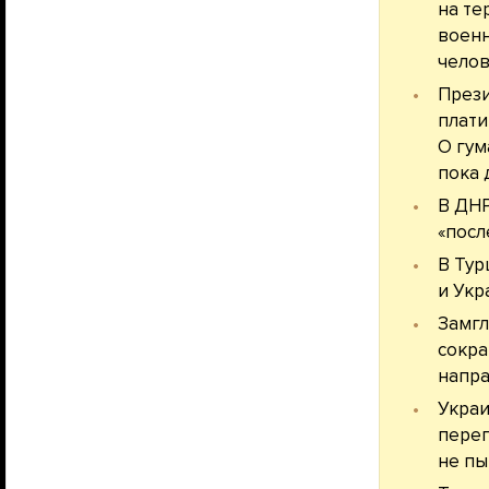
на те
военн
челов
Прези
плати
О гум
пока 
В ДНР
«посл
В Тур
и Укр
Замг
сокра
напра
Украи
перег
не пы