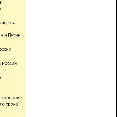
е
е
ил, что
н и Путин
оссии
 России
о
м
усторонние
го срока