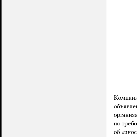
Компани
объявле
организ
по требо
об «ино