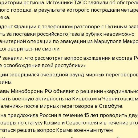
рритории региона. Источники ТАСС заявили об обстрел
ого городка, в результате которого пострадали четыр
ека.
дент Франции в телефонном разговоре с Путиным заяв
ть за поставки российского газа в рублях невозможно.
анитарной операции по эвакуации из Мариуполя Макро
договориться не смогли.
 заявили, что рассмотрят вопрос вхождения в состав Р
е освобождения всей республики».
ции завершился очередной раунд мирных переговоров
аины.
лавы Минобороны РФ объявил о решении «кардинальн
тить военную активность на Киевском и Черниговско
влениях» после мирных переговоров в Стамбуле.
на предложила России в течение 15 лет проводить дв
оворы по статусу Крыма и Севастополя и в течение это
таться решать вопрос Крыма военным путем.