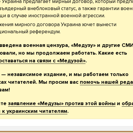
 Украина предлагает мирный договор, который предп
зъядерный внеблоковый статус, а также гарантии вое
и в случае иностранной военной агрессии.
ения мирного договора Украина хочет вынести
циональный референдум.
 введена военная цензура, «Медузу» и другие СМ
овали, но мы продолжаем работать. Какие есть
оставаться на связи с «Медузой»
.
 — независимое издание, и мы работаем только
сах читателей. Мы просим вас
помочь нашей ред
вам!
йте
заявление «Медузы» против этой войны
и
обр
 к украинским читателям
.