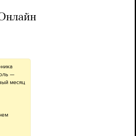
 Онлайн
оника
оль —
вый месяц
днем