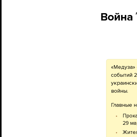
Война
«Медуза» 
событий 
украински
войны.
Главные н
Прока
29 ма
Жител