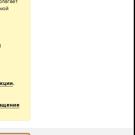
олагает
нной
И
акции
.
ащение