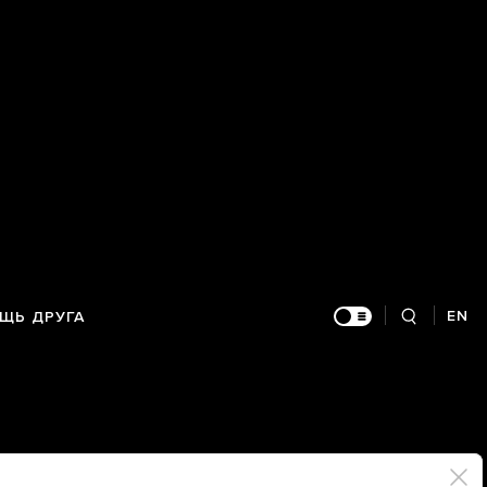
EN
ЩЬ ДРУГА