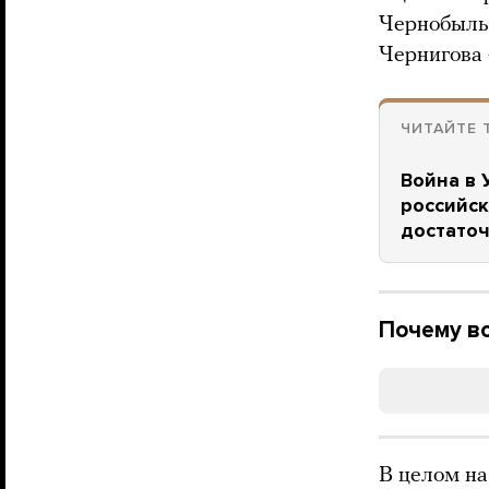
Чернобыльс
Чернигова 
ЧИТАЙТЕ 
Война в 
российск
достато
Почему во
В целом на