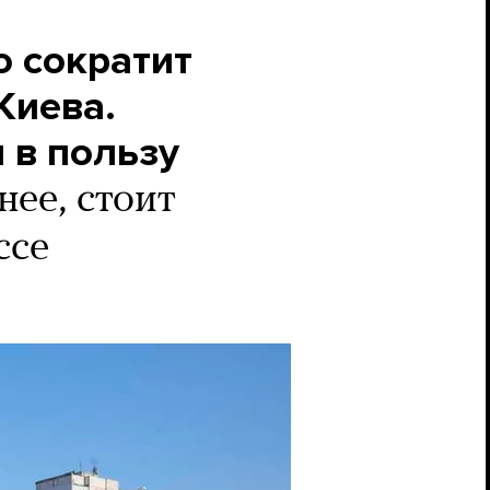
о сократит
Киева.
 в пользу
нее, стоит
ссе