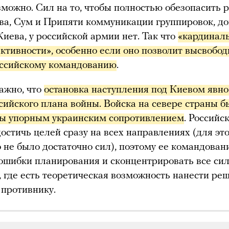
зможно. Сил на то, чтобы полностью обезопасить 
ва, Сум и Припяти коммуникации группировок, 
Киева, у российской армии нет. Так что
«кардиналь
ктивности», особенно если оно позволит высвободи
оссийскому командованию
.
ажно, что
остановка наступления под Киевом явно 
сийского плана войны. Войска на севере страны б
ны упорным украинским сопротивлением
. Российс
достичь целей сразу на всех направлениях (для это
 не было достаточно сил), поэтому ее командова
ошибки планирования и сконцентрировать все си
, где есть теоретическая возможность нанести р
противнику.