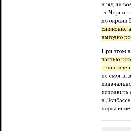
вряд ли во
от Черниго
до окраин 
снижение а
выгодно р
При этом в
частью рос
остановле
не смогла 
изначально
исправить 
в Донбассе
поражение 