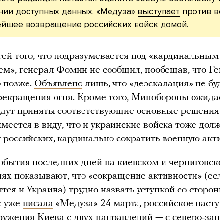
нии доступных данных. «Медуза»
выступает
против в
ейшее возвращение российских войск домой.
ей того, что подразумевается под «кардинальным
м», генерал Фомин не сообщил, пообещав, что Г
о позже.
Объявлено
лишь, что «деэскалация» не бу
рекращения огня. Кроме того, Минобороны ожидае
удут приняты соответствующие основные решения
имеется в виду, что и украинские войска тоже дол
 российских, кардинально сократить военную акти
обытия последних дней на киевском и черниговс
ях показывают, что «сокращение активности» (ес
тся и Украина) трудно назвать уступкой со сторо
к уже
писала
«Медуза» 24 марта, российское наст
ружения Киева с двух направлений — с северо-зап