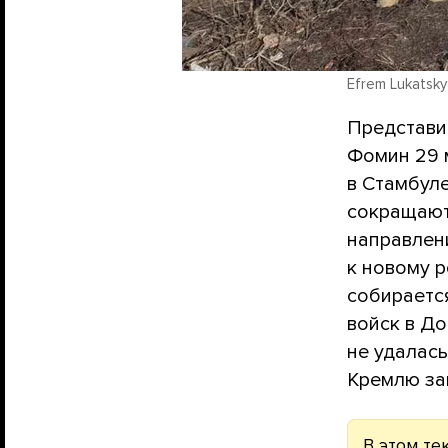
Efrem Lukatsky 
Представи
Фомин 29 
в Стамбул
сокращают
направлен
к новому 
собираетс
войск в До
не удалась
Кремлю за
В этом те