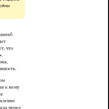
ойны
енштаб
дет
т, что
».
жны,
вность.
ком
ли к нему
ны
упление
ада через