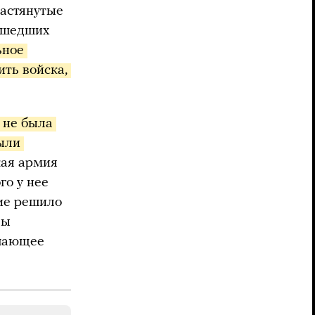
растянутые
дошедших
ное 
ть войска, 
не была 
ыли 
кая армия
го у нее
ние решило
лы
ешающее