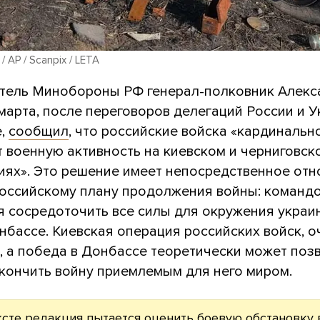
/ AP / Scanpix / LETA
тель Минобороны РФ генерал-полковник Алекс
марта, после переговоров делегаций России и 
е,
сообщил
, что российские войска «кардинально
 военную активность на киевском и черниговск
иях». Это решение имеет непосредственное от
российскому плану продолжения войны: команд
я сосредоточить все силы для окружения украи
нбассе. Киевская операция российских войск, о
, а победа в Донбассе теоретически может поз
кончить войну приемлемым для него миром.
ксте редакция пытается оценить боевую обстановку 