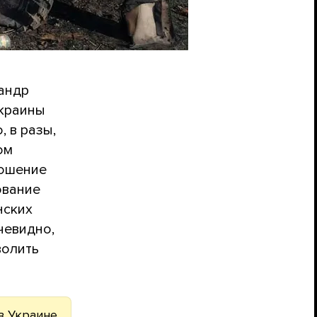
андр
Украины
, в разы,
ом
ношение
ование
нских
чевидно,
волить
в Украине