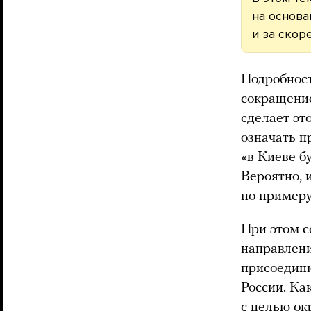
на основа
и за скор
Подробност
сокращение
сделает эт
означать п
«в Киеве б
Вероятно, 
по примеру
При этом с
направлени
присоедини
России. Ка
с целью ок