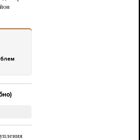
айон
облем
бно)
тупления