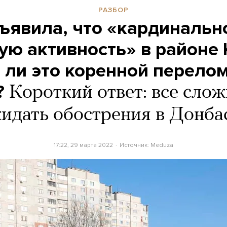
РАЗБОР
ъявила, что «кардинальн
ую активность» в районе 
 ли это коренной перелом
?
Короткий ответ: все слож
идать обострения в Донба
17:22, 29 марта 2022
Источник:
Meduza