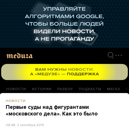
Перейти
к
материалам
НОВОСТИ
ИСТОРИИ
РАЗБОР
ПОДКАСТЫ
МАГАЗ
П
НОВОСТИ
Первые суды над фигурантами
«московского дела». Как это было
08:48, 3 сентября 2019