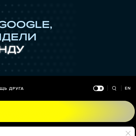
EN
ЩЬ ДРУГА