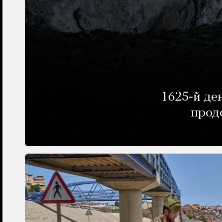
1625-й де
прод