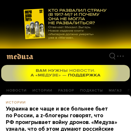
Перейти
к
материалам
НОВОСТИ
ИСТОРИИ
РАЗБОР
ПОДКАСТЫ
МАГАЗ
П
ИСТОРИИ
Украина все чаще и все больнее бьет
по России, а z-блогеры говорят, что
РФ проигрывает войну дронов. «Медуза»
узнала, что об этом думают российские