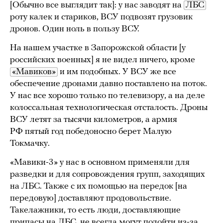
[Обычно все выглядит так]: у нас заводят на
ЛБС
роту калек и стариков, ВСУ подвозят грузовик
дронов. Один ноль в пользу ВСУ.
На нашем участке в Запорожской области [у
российских военных] я не видел ничего, кроме
«Мавиков»
и им подобных. У ВСУ же все
обеспечение дронами давно поставлено на поток.
У нас все хорошо только по телевизору, а на деле
колоссальная технологическая отсталость. Дроны
ВСУ летят за тысячи километров, а армия
РФ пятый год победоносно берет Малую
Токмачку.
«Мавики-3» у нас в основном применяли для
разведки и для сопровождения групп, заходящих
на ЛБС. Также с их помощью на передок [на
передовую] доставляют продовольствие.
Такелажники, то есть люди, доставляющие
припасы на ЛБС, не всегда могут подойти из-за