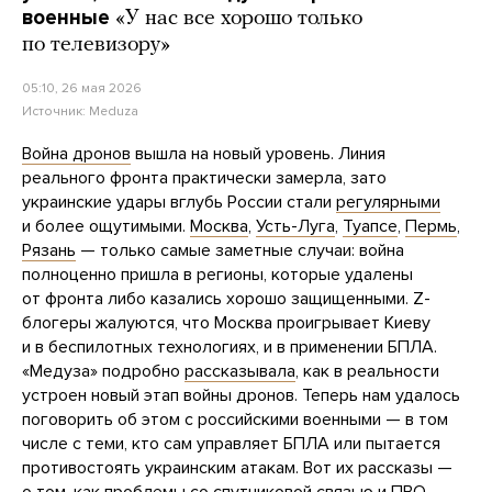
военные
«У нас все хорошо только
по телевизору»
05:10, 26 мая 2026
Источник:
Meduza
Война дронов
вышла на новый уровень. Линия
реального фронта практически замерла, зато
украинские удары вглубь России стали
регулярными
и более ощутимыми.
Москва
,
Усть-Луга
,
Туапсе
,
Пермь
,
Рязань
— только самые заметные случаи: война
полноценно пришла в регионы, которые удалены
от фронта либо казались хорошо защищенными. Z-
блогеры жалуются, что Москва проигрывает Киеву
и в беспилотных технологиях, и в применении БПЛА.
«Медуза» подробно
рассказывала
, как в реальности
устроен новый этап войны дронов. Теперь нам удалось
поговорить об этом с российскими военными — в том
числе с теми, кто сам управляет БПЛА или пытается
противостоять украинским атакам. Вот их рассказы —
о том, как проблемы со спутниковой связью и ПВО,