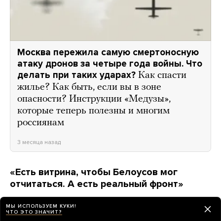
Москва пережила самую смертоносную
атаку дронов за четыре года войны. Что
делать при таких ударах?
Как спасти
жилье? Как быть, если вы в зоне
опасности? Инструкции «Медузы»,
которые теперь полезны и многим
россиянам
3 месяца назад
«Есть витрина, чтобы Белоусов мог
отчитаться. А есть реальный фронт»
Мирослав Симонов,
24 года
МЫ ИСПОЛЬЗУЕМ КУКИ!
ЧТО ЭТО ЗНАЧИТ?
Жил в Новосибирске, работал руководителем