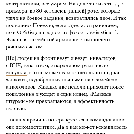
контрактники, все умрем. На деле так и есть. Для
примера: из 80 человек в [нашей] роте, которые
ушли на боевое задание, возвратились двое. И так
постоянно. Повезло, если отделался ранением,
но в 90% будешь «двести», [то есть тебя убьют].
Жизнь в российской армии не стоит ничего
ровным счетом.
[Но] людей на фронт везут и везут:
инвалидов
,
с ВИЧ, гепатитом
, с
параличом
руки после
инсульта
, кто не может самостоятельно шнурки
завязать, подобранных пьяными на скамейках
алкоголиков
. Каждые две недели приходит новое
пополнение и уходит в один конец. «Мясные
штурмы» не прекращаются, а эффективность
нулевая.
Главная причина потерь кроется в командовании:
оно некомпетентное. Да и как может командовать