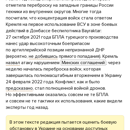
отметила переброску на западные границы России
техники из внутренних округов. Многие тогда
посчитали, что концентрация войск стала ответом
Кремля на первое использование ВСУ в зоне боевых
действий в Донбассе беспилотника Bayraktar:
27 октября 2021 года БПЛА турецкого производства
нанес удар высокоточным боеприпасом
по артиллерийской позиции непризнанной ДНР
(вероятно,
не добившись
прямого попадания). Кремль
назвал
атаку нарушением
Минских соглашений
; через
неделю началась переброска войск, которая
завершилась полномасштабным вторжением в Украину
24 февраля 2022 года. Конфликт, как и было
предсказано
, стал полноценной войной дронов.
Но эффективными оказались совсем не те БПЛА
и совсем не те тактики их использования, какие видели
эксперты год назад.
В этом тексте редакция пытается оценить боевую
обстановку в Украине на основании доступных