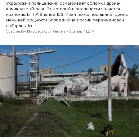
Украинский полицейский осматривает обломки дрона-
камикадзе «Герань-2», который в реальности является
иранским БПЛА Shahed-136. Иран также поставляет дроны
меньшей мощности Shahed-131 (в России переименован
в «Герань-1»)
Vyacheslav Madiyevskyy / Reuters / Scanpix / LETA