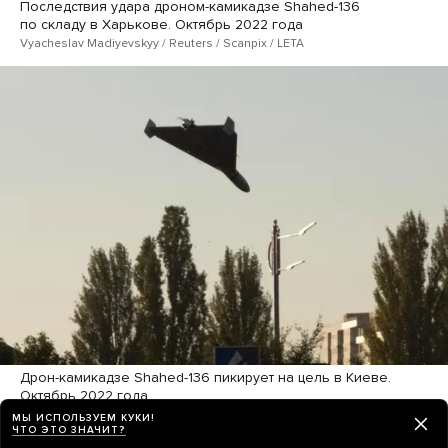
Последствия удара дроном-камикадзе Shahed-136
по складу в Харькове. Октябрь 2022 года
Vyacheslav Madiyevskyy / Reuters / Scanpix / LETA
Дрон-камикадзе Shahed-136 пикирует на цель в Киеве.
Октябрь 2022 года
Yasuyoshi Chiba / AFP / Scanpix / LETA
МЫ ИСПОЛЬЗУЕМ КУКИ!
ЧТО ЭТО ЗНАЧИТ?