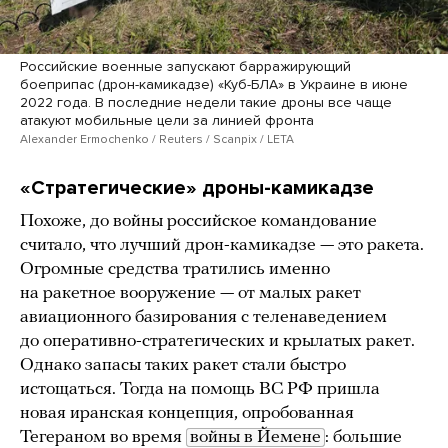
Российские военные запускают барражирующий
боеприпас (дрон-камикадзе) «Куб-БЛА» в Украине в июне
2022 года. В последние недели такие дроны все чаще
атакуют мобильные цели за линией фронта
Alexander Ermochenko / Reuters / Scanpix / LETA
«Стратегические» дроны-камикадзе
Похоже, до войны российское командование
считало, что лучший дрон-камикадзе — это ракета.
Огромные средства тратились именно
на ракетное вооружение — от малых ракет
авиационного базирования с теленаведением
до оперативно-стратегических и крылатых ракет.
Однако запасы таких ракет стали быстро
истощаться. Тогда на помощь ВС РФ пришла
новая иранская концепция, опробованная
Тегераном во время
войны в Йемене
: большие