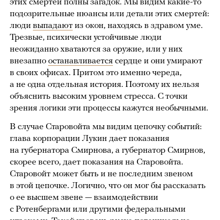
этих смертей полны загадок. Мы видим какие-то
подозрительные нюансы или детали этих смертей:
люди
выпадают
из окон, находясь в здравом уме.
Трезвые, психически устойчивые люди
неожиданно хватаются за оружие, или у них
внезапно
останавливается
сердце и они умирают
в своих офисах. Притом это именно череда,
а не одна отдельная история. Поэтому их нельзя
объяснить высоким уровнем стресса. С точки
зрения логики эти процессы кажутся необычными.
В случае Старовойта мы видим цепочку событий:
глава корпорации Лукин дает показания
на губернатора Смирнова, а губернатор Смирнов,
скорее всего, дает показания на Старовойта.
Старовойт может быть и не последним звеном
в этой цепочке. Логично, что он мог бы рассказать
о ее высшем звене — взаимодействии
с Ротенбергами или другими федеральными