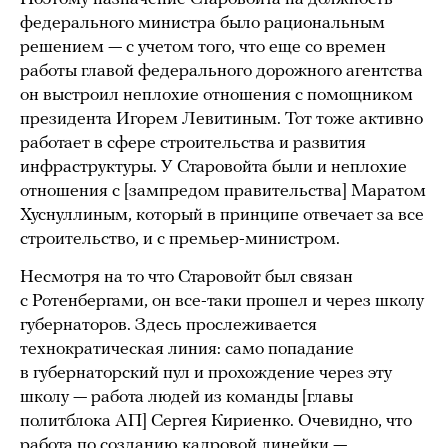
федерального министра было рациональным
решением — с учетом того, что еще со времен
работы главой федерального дорожного агентства
он выстроил неплохие отношения с помощником
президента Игорем Левитиным. Тот тоже активно
работает в сфере строительства и развития
инфраструктуры. У Старовойта были и неплохие
отношения с [зампредом правительства] Маратом
Хуснуллиным, который в принципе отвечает за все
строительство, и с премьер-министром.
Несмотря на то что Старовойт был связан
с Ротенбергами, он все-таки прошел и через школу
губернаторов. Здесь прослеживается
технократическая линия: само попадание
в губернаторский пул и прохождение через эту
школу — работа людей из команды [главы
политблока АП] Сергея Кириенко. Очевидно, что
работа по созданию кадровой линейки —