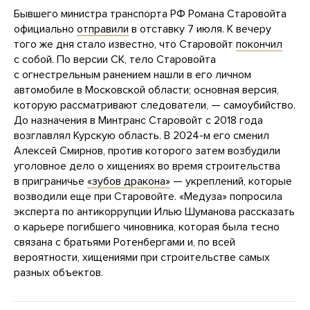
Бывшего министра транспорта РФ Романа Старовойта
официально
отправили
в отставку 7 июля. К вечеру
того же дня стало известно, что Старовойт
покончил
с собой. По версии СК, тело Старовойта
с огнестрельным ранением нашли в его личном
автомобиле в Московской области; основная версия,
которую рассматривают следователи, — самоубийство.
До назначения в Минтранс Старовойт с 2018 года
возглавлял Курскую область. В 2024-м его сменил
Алексей Смирнов, против которого затем возбудили
уголовное дело о хищениях во время строительства
в приграничье
«зубов дракона»
— укреплений, которые
возводили еще при Старовойте. «Медуза» попросила
эксперта по антикоррупции Илью Шуманова рассказать
о карьере погибшего чиновника, которая была тесно
связана с братьями Ротенбергами и, по всей
вероятности, хищениями при строительстве самых
разных объектов.