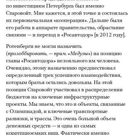
по инвестициям Петербурга был именно
Старовойт. Мне кажется, в этой точке и состоялась
их первоначальная «кооперация». Дальше были
его работа в аппарате правительства, обрастание
связями — и переход в «Росавтодор» [в 2012 году].
Ротенберги не могли назначить
(
пролоббировать, — прим. «Медузы»
) на позицию
главы «Росавтодора» нелояльного им человека.
Очевидно, этому назначению предшествовал
определенный трек успешного взаимодействия,
которым братья остались довольны. На этой
позиции Старовойт участвовал в распределении
бюджетов на ключевые инфраструктурные
проекты. Мы знаем, что это и объекты, связанные
с Олимпиадой, и ключевые транспортные
развязки, и трассы. Это очень большой объем
денежных средств — и одна из самых
коррупциоемких ниш. Фактически именно