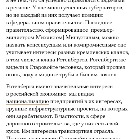
а не тем, что он успешно справлялся с задачами
в регионе. У нас много успешных губернаторов,
но не каждый из них получает позицию
в федеральном правительстве. Последнее
правительство, сформированное [премьер-
министром Михаилом] Мишустиным, можно
назвать консенсусным или компромиссным: оно
учитывает интересы разных кремлевских кланов,
в том числе и клана Ротенбергов. Ротенберги же
видели в Старовойте человека, который прошел
огонь, воду и медные трубы и был им лоялен.
Ротенберги имеют значительные интересы
в российской экономике: мы видим
национализацию
предприятий в их интересах,
крупные инфраструктурные
проекты
, на которых
они зарабатывают. В частности, в сфере
дорожного строительства, где у них есть свой
кусок. Им интересна транспортная отрасль.
Поэтому назначение Старовойта на должность