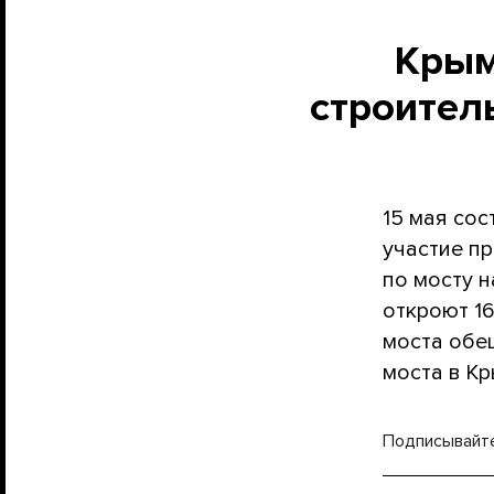
Крым
строител
15 мая со
участие п
по мосту н
откроют 1
моста обещ
моста в К
Подписывайт