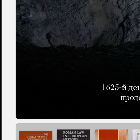
1625-й де
прод