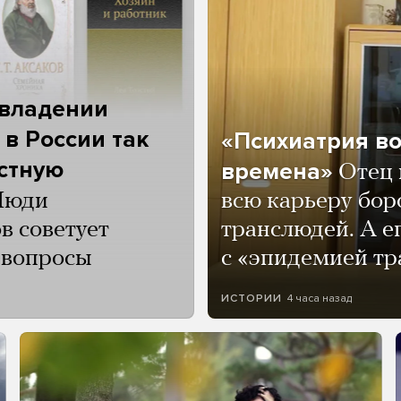
 владении
 в России так
«Психиатрия в
астную
времена»
Отец 
Люди
всю карьеру бор
в советует
транслюдей. А е
и вопросы
с «эпидемией тр
4 часа назад
ИСТОРИИ