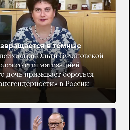
озвращается в темные
психиатра Ольги Бухановской
олся со стигматизацией
го дочь призывает бороться
ансгендерности» в России