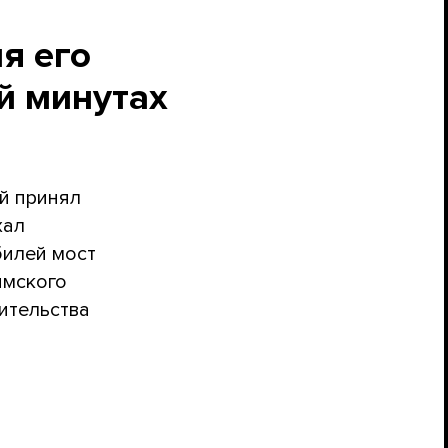
я его
й минутах
ей принял
хал
билей мост
ымского
оительства