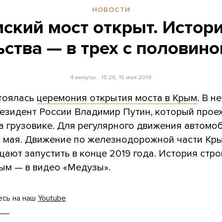
НОВОСТИ
ский мост открыт. Истори
ьства — в трех с половино
4 минуты
15:26, 15 мая 2018
стоялась
церемония открытия моста в Крым
. В н
резидент России Владимир Путин, который прое
а грузовике. Для регулярного движения автомо
6 мая. Движение по железнодорожной части Кр
ают запустить в конце 2019 года. История стр
рым — в видео «Медузы».
есь на наш
Youtube