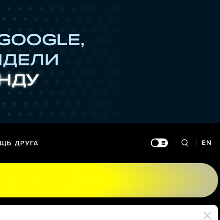
EN
ЩЬ ДРУГА