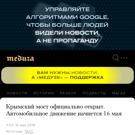
Перейти
к
материалам
НОВОСТИ
ИСТОРИИ
РАЗБОР
ПОДКАСТЫ
МАГАЗ
П
Крымский мост официально открыт.
Автомобильное движение начнется 16 мая
11:53, 15 мая 2018
Источник:
ТАСС