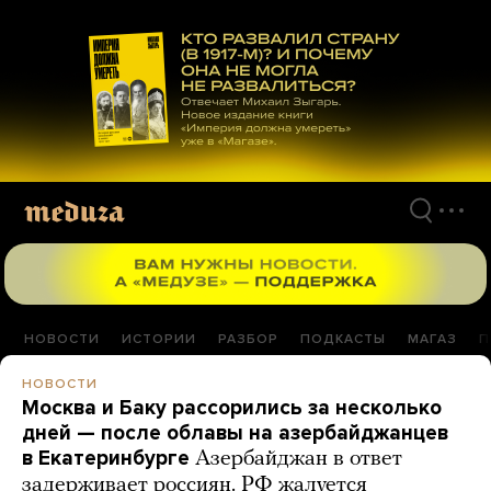
Перейти
к
материалам
НОВОСТИ
ИСТОРИИ
РАЗБОР
ПОДКАСТЫ
МАГАЗ
П
НОВОСТИ
Москва и Баку рассорились за несколько
дней — после облавы на азербайджанцев
в Екатеринбурге
Азербайджан в ответ
задерживает россиян. РФ жалуется