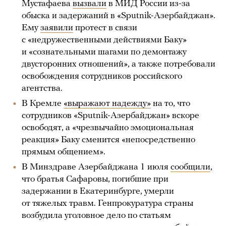
Мустафаева
вызвали
в МИД России из-за
обыска и задержаний в «Sputnik-Азербайджан».
Ему
заявили
протест в связи
с «недружественными действиями Баку»
и «сознательными шагами по демонтажу
двусторонних отношений», а также потребовали
освобождения сотрудников российского
агентства.
В Кремле
«выражают надежду»
на то, что
сотрудников «Sputnik-Азербайджан» вскоре
освободят, а «чрезвычайно эмоциональная
реакция» Баку сменится «непосредственно
прямым общением».
В Минздраве Азербайджана 1 июля
сообщили
,
что братья Сафаровы, погибшие при
задержании в Екатеринбурге, умерли
от тяжелых травм. Генпрокуратура страны
возбудила уголовное дело по статьям