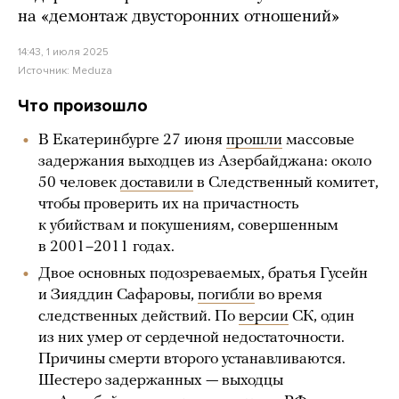
на «демонтаж двусторонних отношений»
14:43, 1 июля 2025
Источник:
Meduza
Что произошло
В Екатеринбурге 27 июня
прошли
массовые
задержания выходцев из Азербайджана: около
50 человек
доставили
в Следственный комитет,
чтобы проверить их на причастность
к убийствам и покушениям, совершенным
в 2001–2011 годах.
Двое основных подозреваемых, братья Гусейн
и Зияддин Сафаровы,
погибли
во время
следственных действий. По
версии
СК, один
из них умер от сердечной недостаточности.
Причины смерти второго устанавливаются.
Шестеро задержанных — выходцы