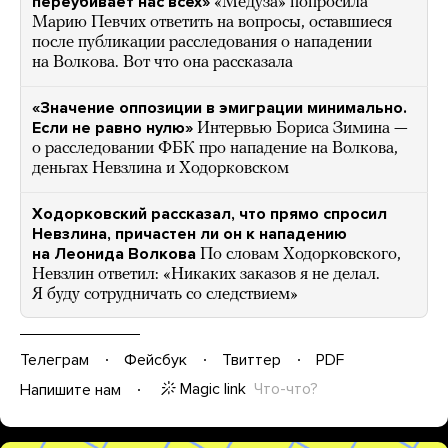
переубивает нас всех»
«Медуза» попросила
Марию Певчих ответить на вопросы, оставшиеся
после публикации расследования о нападении
на Волкова. Вот что она рассказала
«Значение оппозиции в эмиграции минимально.
Если не равно нулю»
Интервью Бориса Зимина —
о расследовании ФБК про нападение на Волкова,
деньгах Невзлина и Ходорковском
Ходорковский рассказал, что прямо спросил
Невзлина, причастен ли он к нападению
на Леонида Волкова
По словам Ходорковского,
Невзлин ответил: «Никаких заказов я не делал.
Я буду сотрудничать со следствием»
Телеграм
Фейсбук
Твиттер
PDF
Magic link
Что-что?
Напишите нам