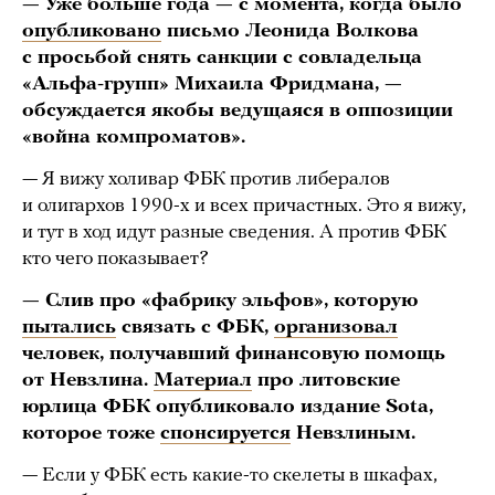
— Уже больше года — с момента, когда было
опубликовано
письмо Леонида Волкова
с просьбой снять санкции с совладельца
«Альфа-групп» Михаила Фридмана, —
обсуждается якобы ведущаяся в оппозиции
«война компроматов».
— Я вижу холивар ФБК против либералов
и олигархов 1990-х и всех причастных. Это я вижу,
и тут в ход идут разные сведения. А против ФБК
кто чего показывает?
— Слив про «фабрику эльфов», которую
пытались
связать с ФБК,
организовал
человек, получавший финансовую помощь
от Невзлина.
Материал
про литовские
юрлица ФБК опубликовало издание Sota,
которое тоже
спонсируется
Невзлиным.
— Если у ФБК есть какие-то скелеты в шкафах,