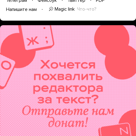
Телеграм
Фейсбук
Твиттер
PDF
Magic link
Что-что?
Напишите нам