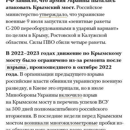
РФ заявило, что армия Украины пыталась
атаковать Крымский мост.
Российское
министерство
утверждало
, что украинские
военные 9 июля запустили «зенитные ракеты
С-200 переоборудованными в ударный вариант»
по целям в Крыму, Ростовской и Калужской
областям. Силы ПВО сбили четыре ракеты.
В 2022–2023 годах движение по Крымскому
мосту было ограничено из-за ремонта после
взрыва
, произошедшего в октябре 2022
года.
В организации предыдущего взрыва
российские власти обвинили украинскую военную
разведку, в Киеве это отрицали, но в июле
Минобороны Украины
включило
взрыв
на Крымском мосту в перечень успехов ВСУ
за 500 дней полномасштабного российского
вторжения. В последние недели перед Крымским
мостом
возникали
многокилометровые
пробки из-