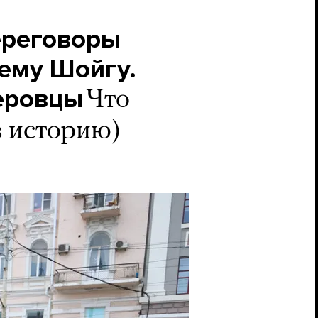
ереговоры
ему Шойгу.
еровцы
Что
в историю)