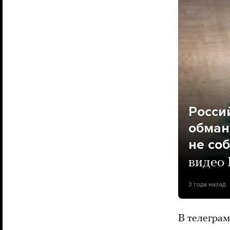
Росси
обман
не со
видео
3 года назад
В телеграм