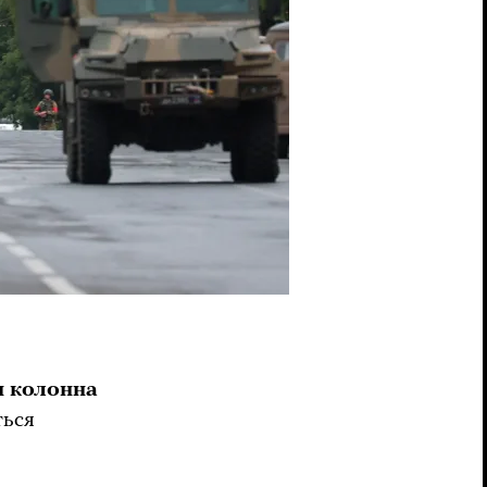
я колонна
ться