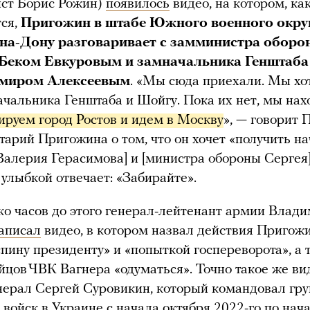
ист Борис Рожин)
появилось
видео, на котором, ка
ся,
Пригожин в штабе Южного военного окру
-на-Дону разговаривает с замминистра оборо
Беком Евкуровым и замначальника Генштаба
миром Алексеевым
. «Мы сюда приехали. Мы хо
ачальника Генштаба и Шойгу. Пока их нет, мы на
ируем город Ростов и идем в Москву
», — говорит 
арий Пригожина о том, что он хочет «получить н
Валерия Герасимова] и [министра обороны Сергея
 улыбкой отвечает: «Забирайте».
ко часов до этого генерал-лейтенант армии Влад
аписал
видео, в котором назвал действия Пригож
спину президенту» и «попыткой госпереворота», а 
йцов ЧВК Вагнера «одуматься». Точно такое же ви
нерал Сергей Суровикин, который командовал гр
 войск в Украине с начала октября 2022-го по нач