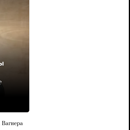
ы
е
К Вагнера