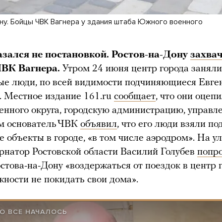
ну. Бойцы ЧВК Вагнера у здания штаба Южного военного
зался не постановкой. Ростов-на-Дону
захва
ЧВК Вагнера.
Утром 24 июня центр города заняли
ые люди, по всей видимости подчиняющиеся Евг
 Местное издание 161.ru
сообщает
, что они оцеп
нного округа, городскую администрацию, управ
м основатель ЧВК
объявил
, что его люди взяли по
е объекты в городе, «в том числе аэродром». На у
ернатор Ростовской области Василий Голубев
попр
стова-на-Дону «воздержаться от поездок в центр 
жности не покидать свои дома».
ГО ВСЕ НАЧАЛОСЬ