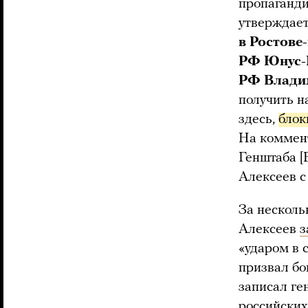
пропаганд
утверждает
в Ростове
РФ Юнус-
РФ Влади
получить н
здесь,
блок
На коммент
Генштаба [
Алексеев с
За несколь
Алексеев
з
«ударом в 
призвал бо
записал ге
российских