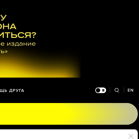
EN
ЩЬ ДРУГА