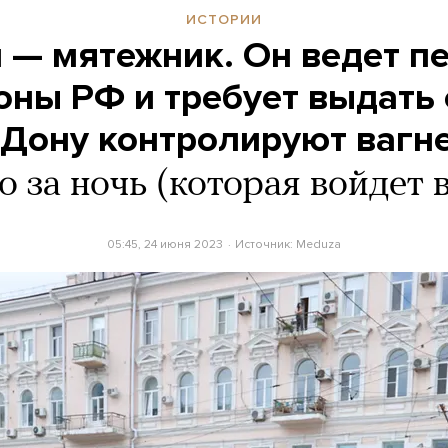
ИСТОРИИ
 — мятежник. Он ведет п
оны РФ и требует выдать 
-Дону контролируют вагн
 за ночь (которая войдет 
05:45, 24 июня 2023
Источник:
Meduza