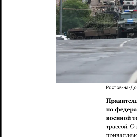
Ростов-на-До
Правител
по федера
военной т
трассой. О
принадлежи