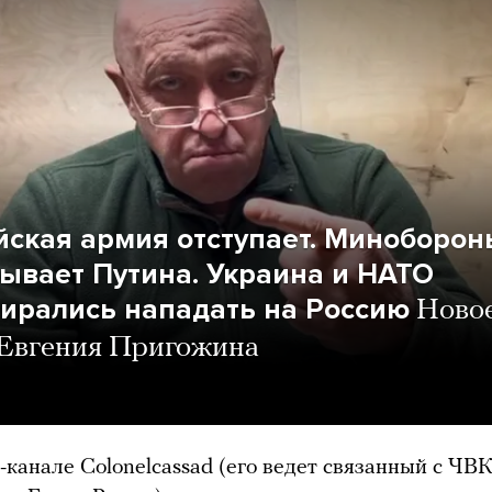
йская армия отступает. Миноборон
ывает Путина. Украина и НАТО
бирались нападать на Россию
Ново
 Евгения Пригожина
-канале Colonelcassad (его ведет связанный с ЧВ