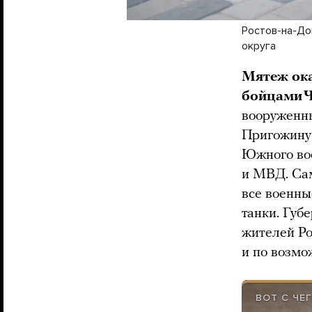
Ростов-на-До
округа
Мятеж ока
бойцами 
вооруженн
Пригожину.
Южного вое
и МВД. Са
все военны
танки. Губ
жителей Ро
и по возмо
ВОТ С ЧЕ