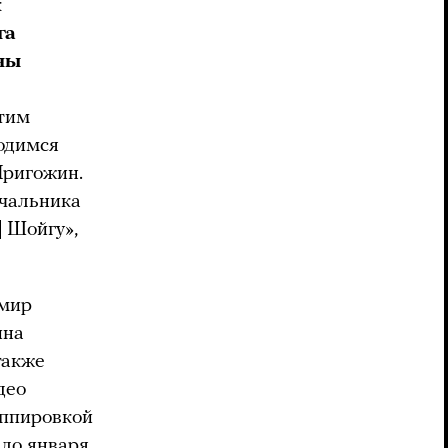
к
га
ны
тим
ходимся
Пригожин.
ачальника
] Шойгу»,
имир
ина
также
део
уппировкой
ало января