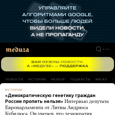
Перейти
к
материалам
НОВОСТИ
ИСТОРИИ
РАЗБОР
ПОДКАСТЫ
МАГАЗ
П
ИСТОРИИ
«Демократическую генетику граждан
России пропить нельзя»
Интервью депутата
Европарламента от Литвы Андрюса
Кубилюса. Он уверен, что демократия