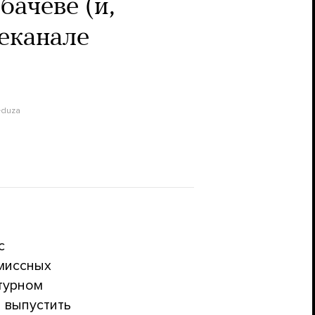
бачеве (и,
леканале
duza
с
омиссных
ьтурном
 выпустить