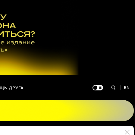
EN
ЩЬ ДРУГА