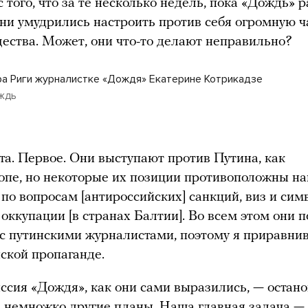
 того, что за те несколько недель, пока «Дождь» р
они умудрились настроить против себя огромную ч
ества. Может, они что-то делают неправильно?
а Риги журналистке «Дождя» Екатерине Котрикадзе
ждь
та. Первое. Они выступают против Путина, как
опе, но некоторые их позиции противоположны н
по вопросам [антироссийских] санкций, виз и сим
] оккупации [в странах Балтии]. Во всем этом они 
с путинскими журналистами, поэтому я приравни
йской пропаганде.
ссия «Дождя», как они сами выразились, — остано
ь немножко другие планы. Наша главная задача — 