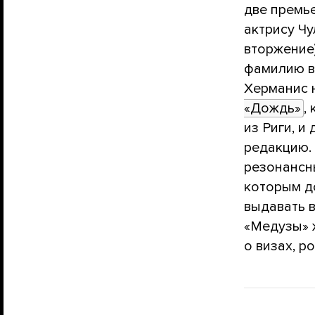
две премь
актрису Чу
вторжение
фамилию в
Херманис
«Дождь»
,
из Риги, и
редакцию.
резонансны
которым до
выдавать 
«Медузы» 
о визах, р