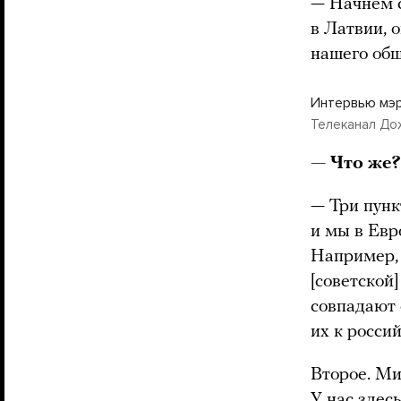
— Начнем с
в Латвии, 
нашего общ
Интервью мэр
Телеканал До
— Что же?
— Три пунк
и мы в Евр
Например, 
[советской
совпадают 
их к росси
Второе. Ми
У нас здес