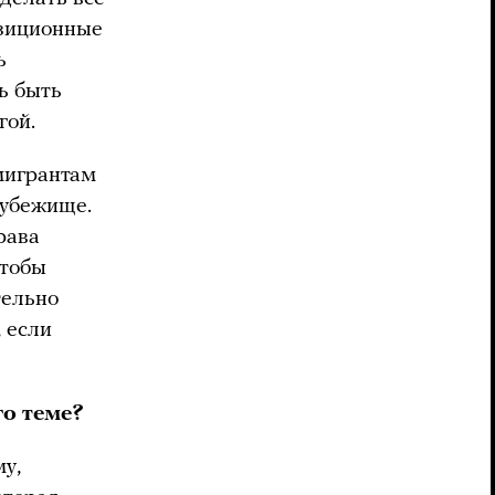
озиционные
ь
ь быть
гой.
мигрантам
 убежище.
рава
чтобы
тельно
 если
го теме?
му,