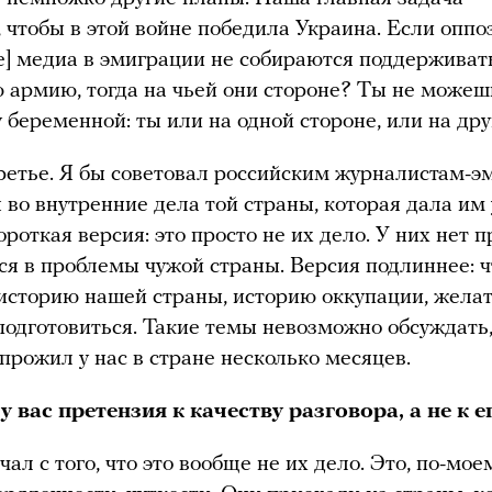
 чтобы в этой войне победила Украина. Если опп
е] медиа в эмиграции не собираются поддерживат
 армию, тогда на чьей они стороне? Ты не можеш
 беременной: ты или на одной стороне, или на дру
ретье. Я бы советовал российским журналистам-э
я во внутренние дела той страны, которая дала им
роткая версия: это просто не их дело. У них нет п
я в проблемы чужой страны. Версия подлиннее: 
историю нашей страны, историю оккупации, жела
одготовиться. Такие темы невозможно обсуждать,
прожил у нас в стране несколько месяцев.
у вас претензия к качеству разговора, а не к е
чал с того, что это вообще не их дело. Это, по-мое