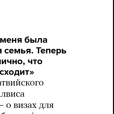
 меня была
 семья. Теперь
ично, что
сходит»
твийского
Алвиса
 о визах для