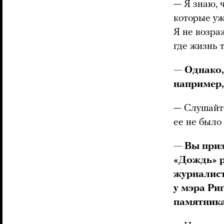
— Я знаю, 
которые уж
Я не возра
где жизнь 
— Однако,
например,
— Слушайте
ее не было
— Вы приз
«Дождь» р
журналист
у мэра Ри
памятника