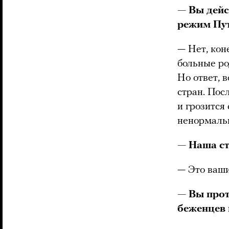
— Вы дейс
режим Пут
— Нет, кон
больные ро
Но ответ, 
стран. Пос
и грозится
ненормальн
— Наша ст
— Это ваш
— Вы прот
беженцев 