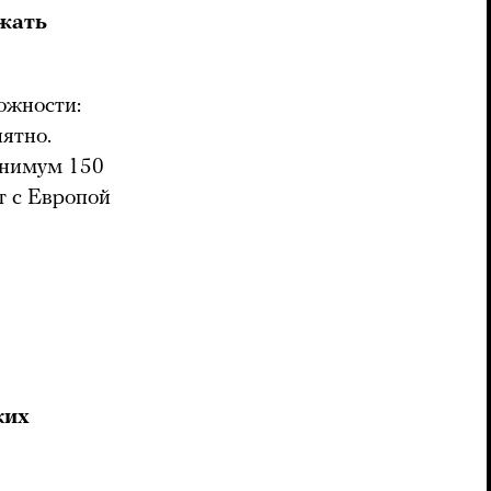
ожать
ожности:
нятно.
инимум 150
т с Европой
ких