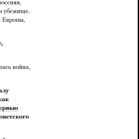
россиян,
м убежище.
и Европы,
,
лась война,
алу
как
ервью
оветского