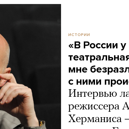
ИСТОРИИ
«В России у
театральная
мне безразл
с ними прои
Интервью ла
режиссера 
Херманиса —