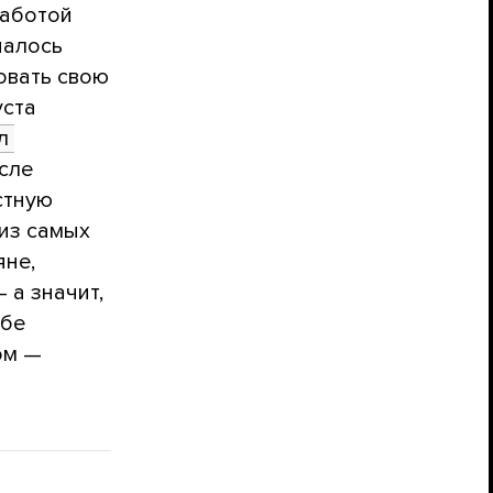
работой
чалось
овать свою
уста
 
исле
стную
из самых
яне,
 а значит,
ьбе
ом —