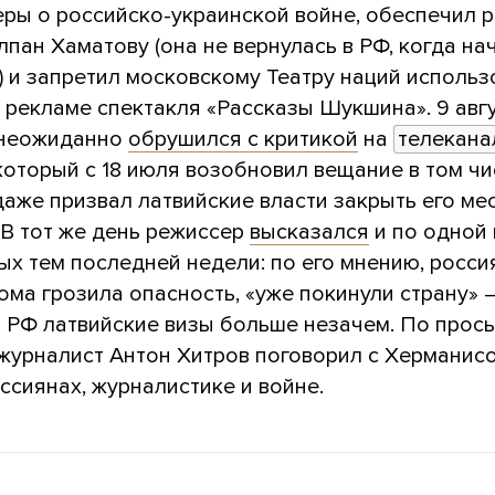
еры о российско-украинской войне, обеспечил 
лпан Хаматову (она не вернулась в РФ, когда на
) и запретил московскому Театру наций использ
 рекламе спектакля «Рассказы Шукшина». 9 авг
 неожиданно
обрушился с критикой
на
телеканал
 который с 18 июля возобновил вещание в том ч
 даже призвал латвийские власти закрыть его ме
 В тот же день режиссер
высказался
и по одной 
х тем последней недели: по его мнению, росси
ма грозила опасность, «уже покинули страну» —
в РФ латвийские визы больше незачем. По прос
журналист Антон Хитров поговорил с Херманис
оссиянах, журналистике и войне.