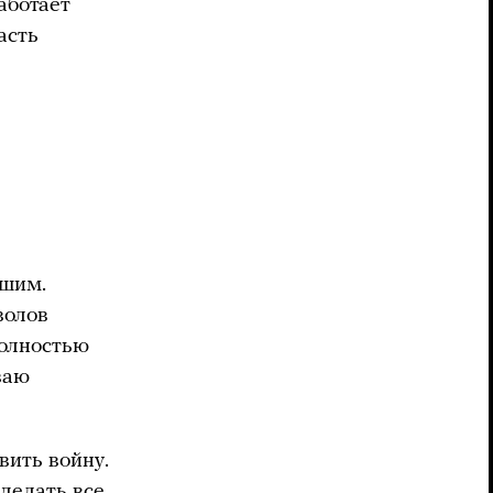
аботает
асть
ашим.
волов
полностью
ваю
вить войну.
делать все