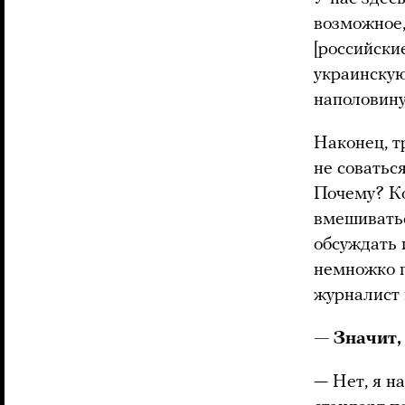
возможное,
[российски
украинскую
наполовину
Наконец, т
не соватьс
Почему? Ко
вмешиватьс
обсуждать 
немножко п
журналист 
— Значит, 
— Нет, я на