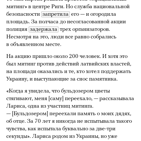
митинг» в центре Риги. Но служба национальной
безопасности
запретила
его — и огородила
площадь. За полчаса до несогласованной акции
полиция
задержала
трех организаторов.
Несмотря на это, люди все равно собрались
в объявленном месте.
На акцию пришло около 200 человек. И хотя это
был митинг против действий латвийских властей,
на площади оказались и те, кто хотел поддержать
Украину, и выступающие за снос памятника.
«Когда я увидела, что бульдозером цветы
стягивают, меня [саму] переехало, — рассказывала
Лариса, одна из участниц митинга.
— [Бульдозером] переехали память о моих дядях,
об отце. За 70 лет я никогда не испытывала такого
чувства, как испытала буквально за две-три
секунды». Лариса родом из Украины, но уже