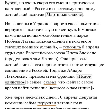
Буров
, но очень скоро его сменил критически
настроенный к России и советскому прошлому
латвийский политик
Мартиньш Стакис
.
Из-за войны в Украине вопрос о сносе памятника
вернулся в политическую повестку. «Демонтаж
памятника воинам-освободителям в парке
Победы Латвия должна оценить в контексте
текущих военных условий», —
говорила
5 апреля
судья суда Европейского союза Инета Зиемеле
(представляет там Латвию). Она призвала
латвийские власти пересмотреть соответствующее
соглашение с Россией. Тогда же Айнарс
Латковскис, председатель фракции
«Новое 
единство»
в сейме,
сказал
, что «сейчас самое
время найти решение [вопроса о памятнике]».
Уже через несколько дней, 10 апреля, депутаты
комиссии сейма
поручили
латвийскому