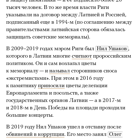
в защиту памятника — и ее подписало более 20
тысяч человек. В то же время власти Риги
указывали на договор между Латвией и Россией,
подписанный еще в 1994-м (по соглашению между
правительствами латвийская сторона обязалась
защищать советские мемориалы).
В 2009–2019 годах мэром Риги был
Нил Ушаков
,
которого в Латвии многие
считают
пророссийским
политиком. Он и сам возлагал цветы
к мемориалу — и
называл
сторонников сноса
«экстремистами». При этом в 2016 году
к памятнику
приносили
цветы делегации
Европарламента и посольств, а также
государственных органов Латвии — а в 2017-м
и 2018-м в День Победы на площади проходили
большие концерты.
В 2019 году Нил Ушаков ушел в отставку после
обвинений в коррупции
. Его место занял
Олег 