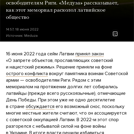
освободителям Риги. «Медуза» рассказывает,
как этот мемориал расколол латвийское
общество
14:57, 18 июня 2022
Источник:
Meduza
16 июня 2022 года сейм Латвии
принял закон
«О запрете объектов, прославляющих советский
и нацистский режимы». Решение приняли на фоне
острого конфликта
вокруг памятника воинам Советской
армии — освободителям Риги. Рядом с этим
мемориалом на протяжении долгих лет собирались
латвийцы (прежде всего русскоязычные), отмечающие
День Победы. При этом уже не одно десятилетие
в стране
обсуждается
его возможный снос, поскольку
многие местные жители считают, что он ассоциируется
с советской оккупацией Латвии. В 2022-м этот спор
разгорелся с небывалой силой на фоне войны
в Украине. В итоге власти решили избавиться