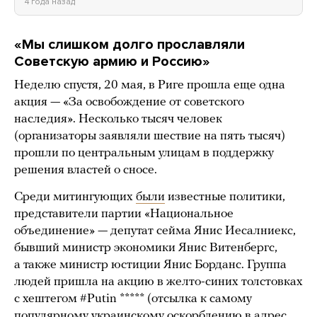
4 года назад
«Мы слишком долго прославляли
Советскую армию и Россию»
Неделю спустя, 20 мая, в Риге прошла еще одна
акция — «За освобождение от советского
наследия». Несколько тысяч человек
(организаторы заявляли шествие на пять тысяч)
прошли по центральным улицам в поддержку
решения властей о сносе.
Среди митингующих
были
известные политики,
представители партии «Национальное
объединение» — депутат сейма Янис Иесалниекс,
бывший министр экономики Янис Витенбергс,
а также министр юстиции Янис Борданс. Группа
людей пришла на акцию в желто-синих толстовках
с хештегом #Putin ***** (отсылка к самому
популярному украинскому оскорблению в адрес