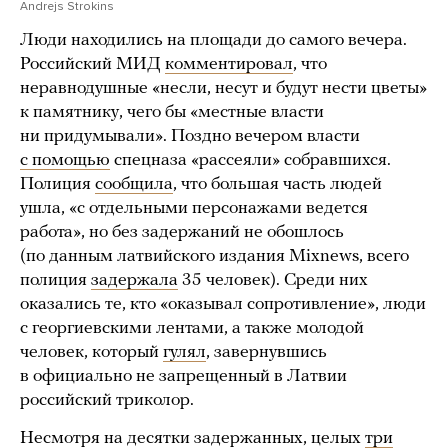
Andrejs Strokins
Люди находились на площади до самого вечера.
Российский МИД
комментировал
, что
неравнодушные «несли, несут и будут нести цветы»
к памятнику, чего бы «местные власти
ни придумывали». Поздно вечером власти
с помощью
спецназа «рассеяли» собравшихся.
Полиция
сообщила
, что большая часть людей
ушла, «с отдельными персонажами ведется
работа», но без задержаний не обошлось
(по данным латвийского издания Mixnews, всего
полиция
задержала
35 человек). Среди них
оказались те, кто «оказывал сопротивление», люди
с георгиевскими лентами, а также молодой
человек, который
гулял
, завернувшись
в официально не запрещенный в Латвии
российский триколор.
Несмотря на десятки задержанных, целых
три