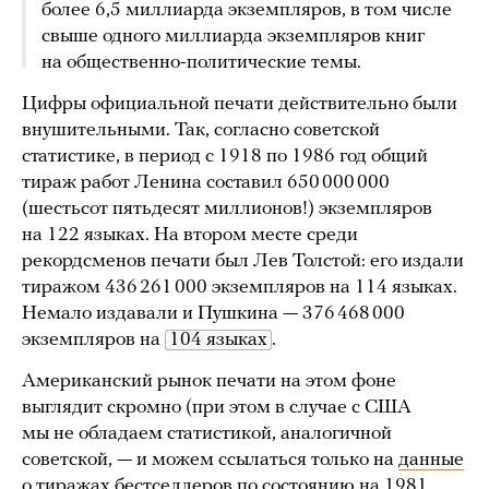
более 6,5 миллиарда экземпляров, в том числе
свыше одного миллиарда экземпляров книг
на общественно-политические темы.
Цифры официальной печати действительно были
внушительными. Так, согласно советской
статистике, в период с 1918 по 1986 год общий
тираж работ Ленина составил 650 000 000
(шестьсот пятьдесят миллионов!) экземпляров
на 122 языках. На втором месте среди
рекордсменов печати был Лев Толстой: его издали
тиражом 436 261 000 экземпляров на 114 языках.
Немало издавали и Пушкина — 376 468 000
экземпляров на
104 языках
.
Американский рынок печати на этом фоне
выглядит скромно (при этом в случае с США
мы не обладаем статистикой, аналогичной
советской, — и можем ссылаться только на
данные
о тиражах бестселлеров по состоянию на 1981