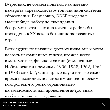
В-третьих, не совсем понятно, как именно
измерять «превосходство» той или иной системы
образования. Безусловно, СССР проделал
масштабную работу по ликвидации
безграмотности — но аналогичная работа была
проведена в XX веке в большинстве развитых
стран.
Если судить по научным достижениям, мы можем
назвать несомненные успехи, прежде всего
в математике, физике и химии (отмеченные
Нобелевскими премиями 1956, 1958, 1962, 1964
и 1978 годов). Гуманитарные науки в то же самое
время
находились
под строгим идеологическим
контролем, что резко ограничивало
их возможности для проведения актуальных
и объективных исследований.
МЫ ИСПОЛЬЗУЕМ КУКИ!
То есть в ряде сфер успехи были серьезными,
ЧТО ЭТО ЗНАЧИТ?