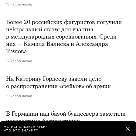
13 часов назад
Более 20 российских фигуристов получили
нейтральный статус для участия
в международных соревнованиях. Среди
них — Камила Валиева и Александра
Трусова
12 часов назад
На Катерину Гордееву завели дело
о распространении «фейков» об армии
15 часов назад
В Германии над базой бундесвера заметили
неизвестные беспилотники
МЫ ИСПОЛЬЗУЕМ КУКИ!
ЧТО ЭТО ЗНАЧИТ?
14 часов назад