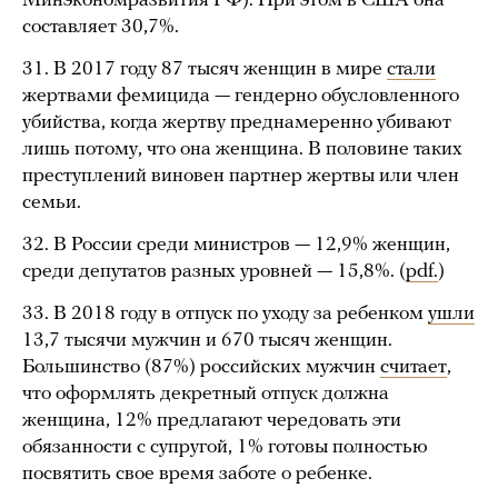
Минэкономразвития РФ). При этом в США она
составляет 30,7%.
31. В 2017 году 87 тысяч женщин в мире
стали
жертвами фемицида — гендерно обусловленного
убийства, когда жертву преднамеренно убивают
лишь потому, что она женщина. В половине таких
преступлений виновен партнер жертвы или член
семьи.
32. В России среди министров — 12,9% женщин,
среди депутатов разных уровней — 15,8%. (
pdf.
)
33. В 2018 году в отпуск по уходу за ребенком
ушли
13,7 тысячи мужчин и 670 тысяч женщин.
Большинство (87%) российских мужчин
считает
,
что оформлять декретный отпуск должна
женщина, 12% предлагают чередовать эти
обязанности с супругой, 1% готовы полностью
посвятить свое время заботе о ребенке.