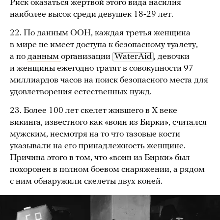
Риск оказаться жертвой этого вида насилия
наиболее высок среди девушек 18-29 лет.
22. По данным ООН, каждая третья женщина
в мире не имеет доступа к безопасному туалету,
а по
данным
организации
WaterAid
, девочки
и женщины ежегодно тратят в совокупности 97
миллиардов часов на поиск безопасного места для
удовлетворения естественных нужд.
23. Более 100 лет скелет жившего в X веке
викинга, известного как «воин из Бирки»,
считался
мужским, несмотря на то что тазовые кости
указывали на его принадлежность женщине.
Причина этого в том, что «воин из Бирки» был
похоронен в полном боевом снаряжении, а рядом
с ним обнаружили скелеты двух коней.