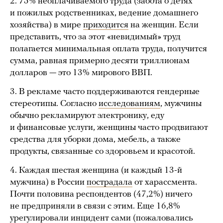
2. 75% неоплачиваемого труда (забота о детях
и пожилых родственниках, ведение домашнего
хозяйства) в мире
приходится
на женщин. Если
представить, что за этот «невидимый» труд
полагается минимальная оплата труда, получится
сумма, равная примерно десяти триллионам
долларов — это 13% мирового ВВП.
3. В рекламе часто поддерживаются гендерные
стереотипы. Согласно
исследованиям
, мужчины
обычно рекламируют электронику, еду
и финансовые услуги, женщины часто продвигают
средства для уборки дома, мебель, а также
продукты, связанные со здоровьем и красотой.
4. Каждая шестая женщина (и каждый 13-й
мужчина) в России
пострадала
от харассмента.
Почти половина респондентов (47,2%) ничего
не предприняли в связи с этим. Еще 16,8%
урегулировали инцидент сами (пожаловались