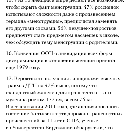
15.
9 из 10
женщин в мире делают все возможное,
чтобы скрыть факт менструации. 47% россиянок
испытывают сложности даже с произнесением
термина «менструация», предпочитая заменять
его другими словами. 56% девушек-подростков
предпочтут стать предметом насмешек в школе,
чем обсуждать тему менструации с родителями.
16. Конвенция ООН о ликвидации всех форм
дискриминации в отношении женщин принята
еще 1979 году.
17. Вероятность получения женщинами тяжелых
травм в ДТП на 47% выше, потому что
стандартный манекен для краш-тестов — это
мужчина ростом 177 см, весом 76 кг.
В
исследовании
2011 года, где анализировалось
состояние 45 тысяч жертв дорожно-транспортных
происшествий за 11 лет в США, ученые
из Университета Вирджинии обнаружили, что