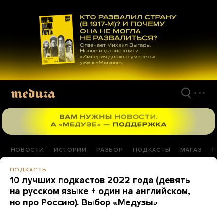
Перейти
к
материалам
НОВОСТИ
ИСТОРИИ
РАЗБОР
ПОДКАСТЫ
МАГАЗ
П
ПОДКАСТЫ
10 лучших подкастов 2022 года (девять
на русском языке + один на английском,
но про Россию). Выбор «Медузы»