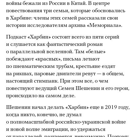
войны бежали из России в Китай. В центре
повествования три семьи, которые обосновались
в Харбине: члены этих семей рассказали свои
истории исследователям архива «Мемориала».
Подкаст «Харбин» состоит всего из пяти серий
и слушается как фантастический роман
о параллельной вселенной. Там «белые»
побеждают «красных», письма летают
по пневматическим трубам, крестьяне ездят
на рикшах, паровые двигатели ревут — в общем,
настоящий стимпанк. При этом все, о чем
повествуют ведущий Семен Шешенин и его герои,
происходило на самом деле.
Шешенин начал делать «Харбин» еще в 2019 году,
когда никто, конечно, не думал
о полномасштабной российско-украинской войне
и новой волне эмиграции, но удержаться
от параллелей, разумеется, невозможно. Поэтому