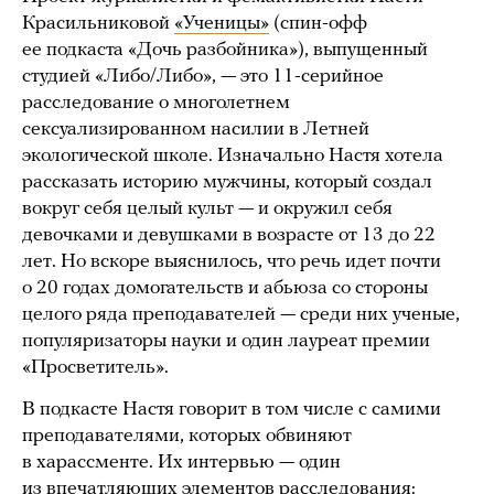
Красильниковой
«Ученицы»
(спин-офф
ее подкаста «Дочь разбойника»), выпущенный
студией «Либо/Либо», — это 11-серийное
расследование о многолетнем
сексуализированном насилии в Летней
экологической школе. Изначально Настя хотела
рассказать историю мужчины, который создал
вокруг себя целый культ — и окружил себя
девочками и девушками в возрасте от 13 до 22
лет. Но вскоре выяснилось, что речь идет почти
о 20 годах домогательств и абьюза со стороны
целого ряда преподавателей — среди них ученые,
популяризаторы науки и один лауреат премии
«Просветитель».
В подкасте Настя говорит в том числе с самими
преподавателями, которых обвиняют
в харассменте. Их интервью — один
из впечатляющих элементов расследования: