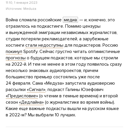
11:10, 1 января 2023
Источник:
Meduza
Война сломала российские
медиа
— и, конечно, это
отразилось на подкастинге. Помимо цензуры
и вынужденной эмиграции независимых журналистов,
студии потеряли рекламодателей, а зарубежные
хостинги
стали недоступны
для подкастеров. Россию
покинул
Spotify. Сейчас грустно читать оптимистичные
прогнозы
о будущем подкастов, которые мы строили
на 2022-й. И тем не менее в этом году появилось сразу
несколько знаковых аудиопроектов, причем
большинство премьер состоялись уже после
24 февраля. Сама «Медуза» запустила аудиоверсию
рассылки
«Сигнал»
, подкаст Галины Юзефович
«Предисловие»
(о чтении в темные времена) и второй
сезон
«Дедлайна»
(о журналистике во время войны).
Какие еще важные подкасты вышли на русском языке
в 2022-м? Мы выбрали 10 лучших.