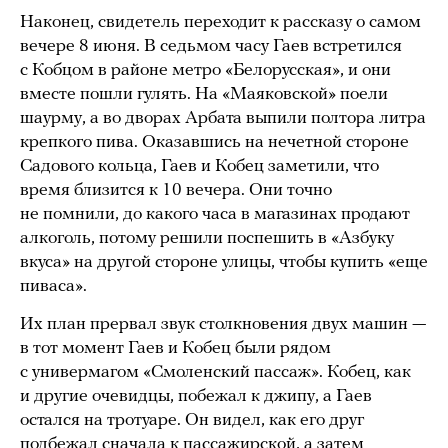
Наконец, свидетель переходит к рассказу о самом
вечере 8 июня. В седьмом часу Гаев встретился
с Кобцом в районе метро «Белорусская», и они
вместе пошли гулять. На «Маяковской» поели
шаурму, а во дворах Арбата выпили полтора литра
крепкого пива. Оказавшись на нечетной стороне
Садового кольца, Гаев и Кобец заметили, что
время близится к 10 вечера. Они точно
не помнили, до какого часа в магазинах продают
алкоголь, потому решили поспешить в «Азбуку
вкуса» на другой стороне улицы, чтобы купить «еще
пиваса».
Их план прервал звук столкновения двух машин —
в тот момент Гаев и Кобец были рядом
с универмагом «Смоленский пассаж». Кобец, как
и другие очевидцы, побежал к джипу, а Гаев
остался на тротуаре. Он видел, как его друг
подбежал сначала к пассажирской, а затем