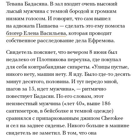
Тевана Бадасяна. В зал входит очень высокий
лысый мужчина с темной бородой и громким
низким голосом. И говорит, что сам вышел
на адвоката Пашаева — сделать это ему помогла
блогер Елена Васильева
, которая проводит
собственное расследование дела Ефремова.
Свидетель поясняет, что вечером 8 июня был
недалеко от Плотникова переулка, где покупал
для себя контрабандные сигареты. «Улицы пустые,
никого нету, машин нету. Я иду. Было где-то десять
минут десятого, половина. И тут передо мной,
шагов за 15, идет мужчина», — ритмично
повествует Бадасян. По его словам, этот
неизвестный мужчина («лет 40», выше 186
сантиметров, в бейсболке и темной одежде)
сравнялся с припаркованным джипом Cherokee
и сел на заднее сиденье. Никого больше в машине
свидетель не заметил. В том, что она