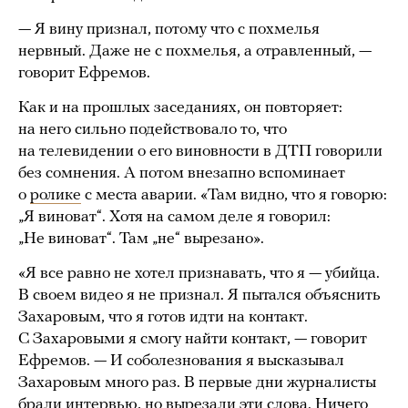
— Я вину признал, потому что с похмелья
нервный. Даже не с похмелья, а отравленный, —
говорит Ефремов.
Как и на прошлых заседаниях, он повторяет:
на него сильно подействовало то, что
на телевидении о его виновности в ДТП говорили
без сомнения. А потом внезапно вспоминает
о
ролике
с места аварии. «Там видно, что я говорю:
„Я виноват“. Хотя на самом деле я говорил:
„Не виноват“. Там „не“ вырезано».
«Я все равно не хотел признавать, что я — убийца.
В своем видео я не признал. Я пытался объяснить
Захаровым, что я готов идти на контакт.
С Захаровыми я смогу найти контакт, — говорит
Ефремов. — И соболезнования я высказывал
Захаровым много раз. В первые дни журналисты
брали интервью, но вырезали эти слова. Ничего