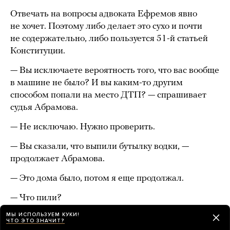
Отвечать на вопросы адвоката Ефремов явно
не хочет. Поэтому либо делает это сухо и почти
не содержательно, либо пользуется 51-й статьей
Конституции.
— Вы исключаете вероятность того, что вас вообще
в машине не было? И вы каким-то другим
способом попали на место ДТП? — спрашивает
судья Абрамова.
— Не исключаю. Нужно проверить.
— Вы сказали, что выпили бутылку водки, —
продолжает Абрамова.
— Это дома было, потом я еще продолжал.
— Что пили?
МЫ ИСПОЛЬЗУЕМ КУКИ!
— Пиво, литр водки еще. Я ходил в магазин рядом
ЧТО ЭТО ЗНАЧИТ?
с домом, «Ароматный мир».