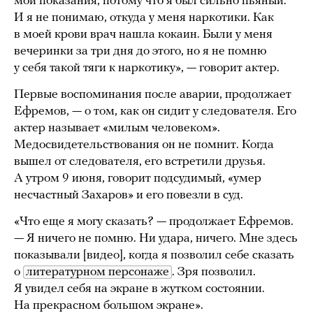
мои показания, потому что я был сильно пьяный.
И я не понимаю, откуда у меня наркотики. Как
в моей крови врач нашла кокаин. Были у меня
вечеринки за три дня до этого, но я не помню
у себя такой тяги к наркотику», — говорит актер.
Первые воспоминания после аварии, продолжает
Ефремов, — о том, как он сидит у следователя. Его
актер называет «милым человеком».
Медосвидетельствования он не помнит. Когда
вышел от следователя, его встретили друзья.
А утром 9 июня, говорит подсудимый, «умер
несчастный Захаров» и его повезли в суд.
«Что еще я могу сказать? — продолжает Ефремов.
— Я ничего не помню. Ни удара, ничего. Мне здесь
показывали [видео], когда я позволил себе сказать
о
литературном персонаже
. Зря позволил.
Я увидел себя на экране в жутком состоянии.
На прекрасном большом экране».