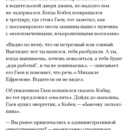
к водительской двери джипа, но надолго там
не задержался. Когда Кобец возвращался
к тротуару, где стоял Гаев, тот заметил, как
с пассажирского места машины вышел мужчина
с «взлохмаченными, взъерошенными волосами».
«Видно по нему, что он нетрезвый или сонный.
Выглядит: вот ты напился, тебя разбудили. А ты,
когда выпиваешь, хочешь поваляться, а тебя будят
„иди работай“, и ты не понимаешь», — описывает
его Гаев и поясняет, что речь о Михаиле
Ефремове. Водителя он не видел.
Об увиденном Гаев попытался сказать Кобцу,
но тот предложил «свалить». Дойдя до магазина,
Гаев купил энергетик, а Кобец — «баночку легкого
пива».
— Вы ранее привлекались к административной
ответственности? — неожиданно спрашивает