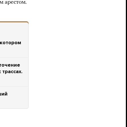
м арестом.
 котором
точение
 трассах.
ший