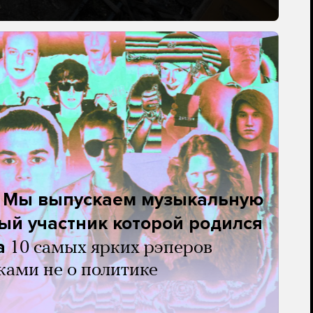
. Мы выпускаем музыкальную
ый участник которой родился
а
10 самых ярких рэперов
ками не о политике