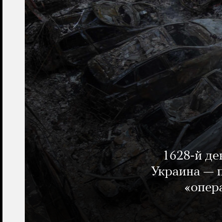
1628-й де
Украина — п
«опер