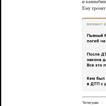
и каннабин
Ему грозит
МИХАИЛ Е
Пьяный М
погиб ч
После Д
закона д
Все это 
Кем был 
в ДТП с 
Телеграм