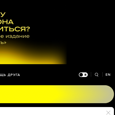
EN
ЩЬ ДРУГА