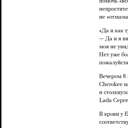
помочь «вс
непростите
не «отмазы
«Да и как 
— Да и я в
моя не уви
Нет уже бо
пожалуйста
Вечером 8
Cherokee н
и столкнул
Lada Серге
В крови у 
соответств