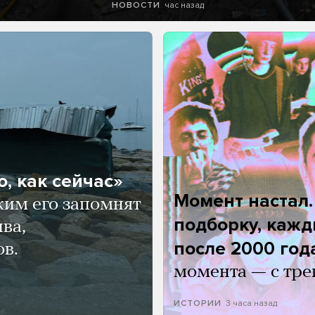
час назад
НОВОСТИ
, как сейчас»
Момент настал
ким его запомнят
подборку, кажд
ва,
после 2000 год
ов.
момента — с тре
3 часа назад
ИСТОРИИ