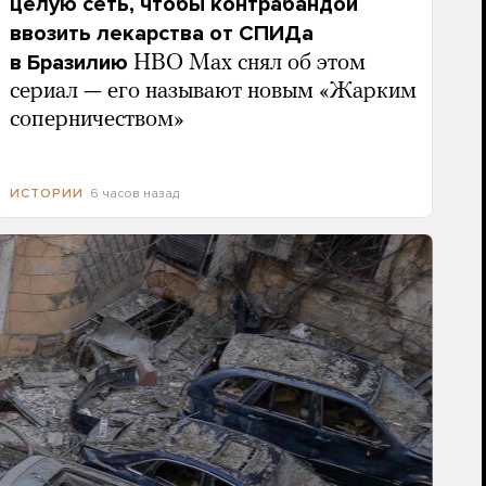
целую сеть, чтобы контрабандой
ввозить лекарства от СПИДа
в Бразилию
HBO Max снял об этом
сериал — его называют новым «Жарким
соперничеством»
6 часов назад
ИСТОРИИ