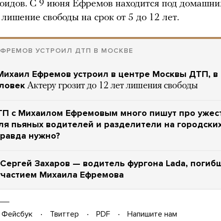
оидов. С 9 июня Ефремов находится под домашни
 лишение свободы на срок от 5 до 12 лет.
ФРЕМОВ УСТРОИЛ ДТП В МОСКВЕ
ихаил Ефремов устроил в центре Москвы ДТП, в
еловек
Актеру грозит до 12 лет лишения свободы
ТП с Михаилом Ефремовым много пишут про ужес
ля пьяных водителей и разделители на городских
правда нужно?
Сергей Захаров — водитель фургона Lada, погиб
участием Михаила Ефремова
Фейсбук
Твиттер
PDF
Напишите нам