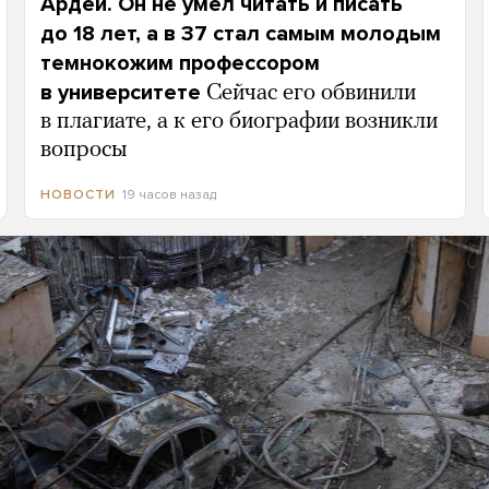
Ардей. Он не умел читать и писать
до 18 лет, а в 37 стал самым молодым
темнокожим профессором
в университете
Сейчас его обвинили
в плагиате, а к его биографии возникли
вопросы
19 часов назад
НОВОСТИ