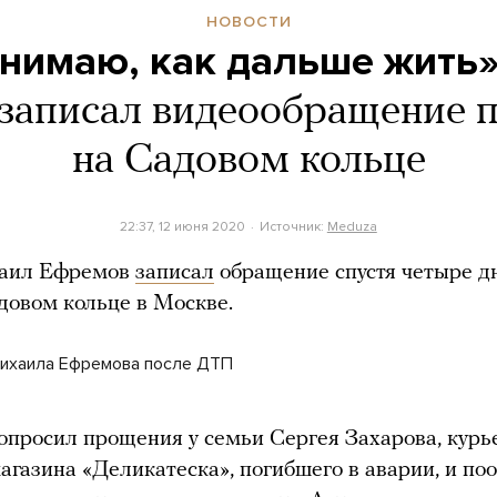
НОВОСТИ
онимаю, как дальше жить
записал видеообращение 
на Садовом кольце
22:37, 12 июня 2020
Источник:
Meduza
аил Ефремов
записал
обращение спустя четыре д
овом кольце в Москве.
ихаила Ефремова после ДТП
просил прощения у семьи Сергея Захарова, курь
агазина «Деликатеска», погибшего в аварии, и по