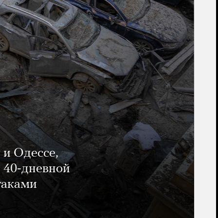
 и Одессе,
и 40-дневной
таками