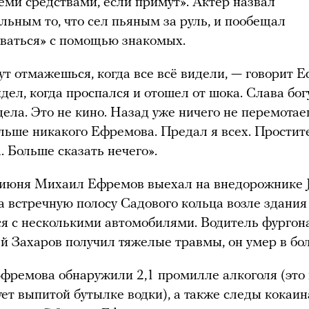
еми средствами, если примут». Актер назвал
льным то, что сел пьяным за руль, и пообещал
ваться» с помощью знакомых.
тут отмажешься, когда все всё видели, — говорит 
идел, когда проспался и отошел от шока. Слава бог
дела. Это не кино. Назад уже ничего не перемотае
льше никакого Ефремова. Предал я всех. Простите
. Больше сказать нечего».
 июня Михаил Ефремов выехал на внедорожнике 
а встречную полосу Садового кольца возле здан
ся с несколькими автомобилями. Водитель фургон
й Захаров получил тяжелые травмы, он умер в бо
Ефремова обнаружили 2,1 промилле алкоголя (это
ует выпитой бутылке водки), а также следы кокаин