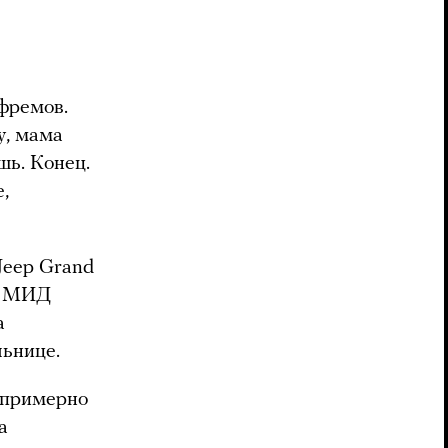
Ефремов.
у, мама
шь. Конец.
,
Jeep Grand
ия МИД
а
льнице.
 примерно
а