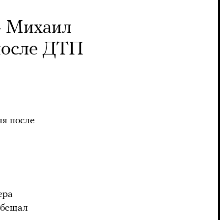
»
Михаил
после ДТП
ня после
ера
обещал