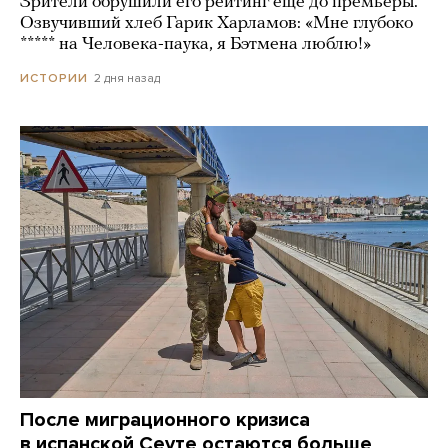
Зрители обрушили его рейтинг еще до премьеры.
Озвучивший хлеб Гарик Харламов: «Мне глубоко
***** на Человека-паука, я Бэтмена люблю!»
2 дня назад
ИСТОРИИ
После миграционного кризиса
в испанской Сеуте остаются больше