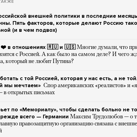
ТАКЖЕ
оссийской внешней политики в последние месяц
ны. Пять факторов, которые делают Россию так
ной (и в чем подвох)
 ❤️ в отношениях 🇷🇺 и 🇺🇸
Многие думали, что пр
ятся с Россией. А как было на самом деле? И чего ж
а, который не любит Путина?
ботать с той Россией, которая у нас есть, а не той
ой мы мечтаем»
Спор американских «реалистов» и «
— в открытых письмах
ьет по «Мемориалу», чтобы сделать больно не т
прежде всего — Германии
Максим Трудолюбов — о т
главную правозащитную организацию связана с внешн
й