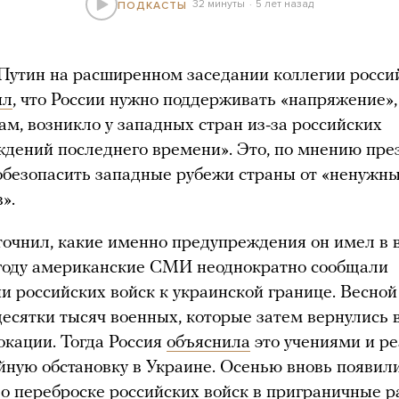
32 минуты
5 лет назад
ПОДКАСТЫ
утин на расширенном заседании коллегии росси
ил
, что России нужно поддерживать «напряжение»,
вам, возникло у западных стран из-за российских
дений последнего времени». Это, по мнению пре
обезопасить западные рубежи страны от «ненужн
».
точнил, какие именно предупреждения он имел в в
 году американские СМИ неоднократно сообщали
ии российских войск к украинской границе. Весно
есятки тысяч военных, которые затем вернулись 
окации. Тогда Россия
объяснила
это учениями и р
йную обстановку в Украине. Осенью вновь появил
о переброске российских войск в приграничные р