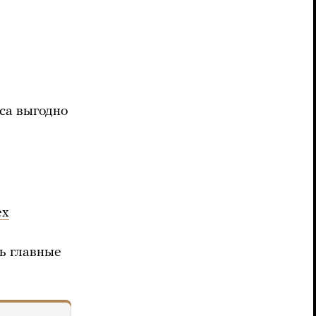
са выгодно
ех
ь главные