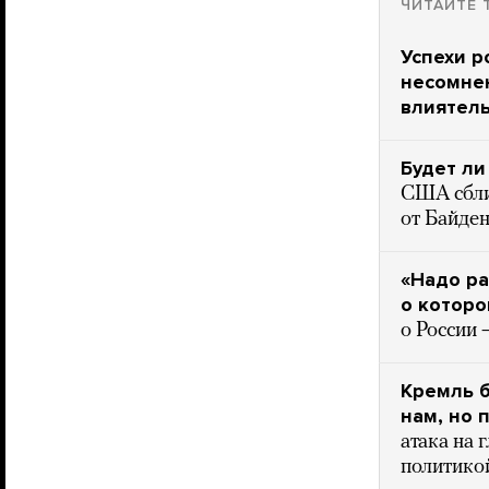
ЧИТАЙТЕ 
Успехи р
несомнен
влиятель
Будет ли
США сблиз
от Байден
«Надо ра
о котор
о России 
Кремль б
нам, но 
атака на 
политико