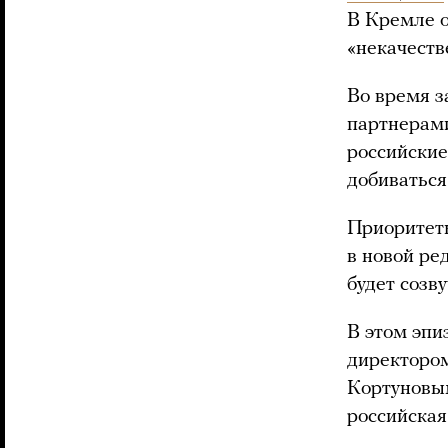
В Кремле 
«некачеств
Во время 
партнерами
российские
добиваться
Приоритеты
в новой ре
будет созв
В этом эпи
директоро
Кортуновым
российская