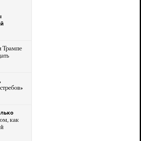
ы
ой
и Трампе
дать
,
ястребов»
олько
ом, как
ей