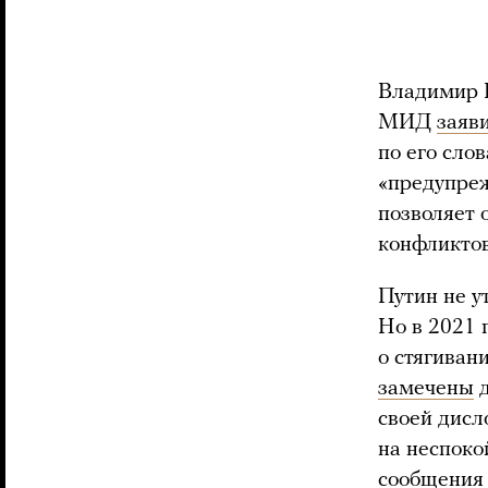
Владимир П
МИД
заяв
по его сло
«предупреж
позволяет 
конфликтов
Путин не у
Но в 2021
о стягиван
замечены
д
своей дисл
на неспоко
сообщения