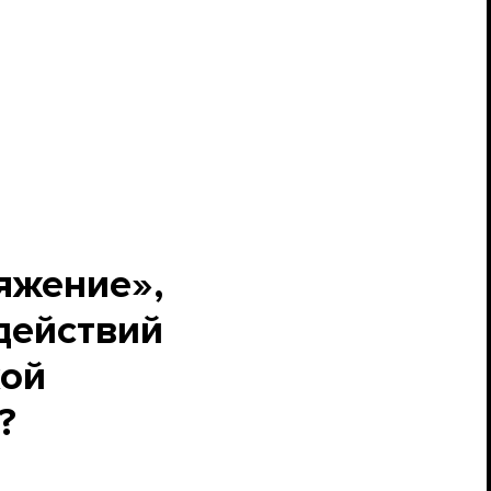
яжение»,
действий
кой
?