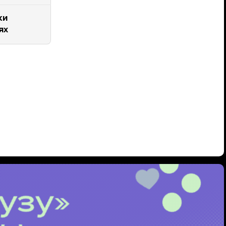
ки
ях