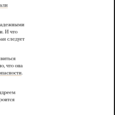
али
енадежными
. И что
ран следует
явиться
о, что она
опасности
.
ндреем
роится