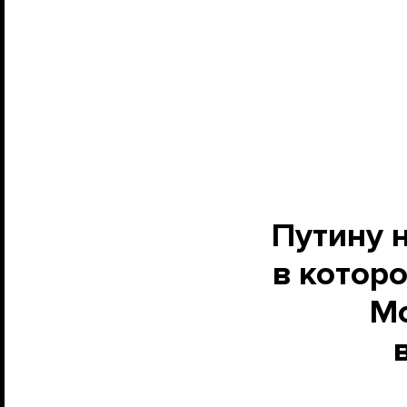
Путину 
в котор
Мо