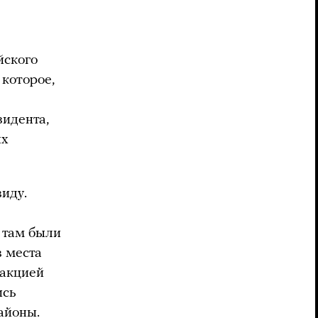
йского
 которое,
зидента,
ых
иду.
й там были
в места
еакцией
ись
айоны.